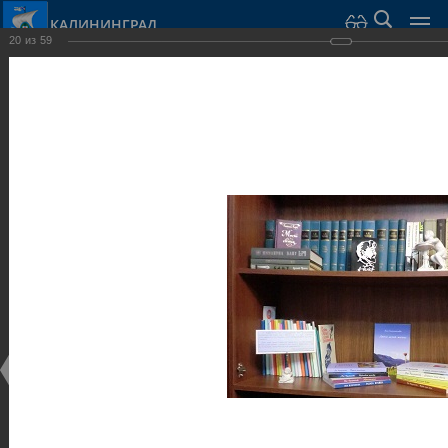
КАЛИНИНГРАД
20
из
59
Город Калининград
›
Город
›
Фотогалерея
›
Калининград
›
Музеи
Музеи
Музеи
25.02.2014