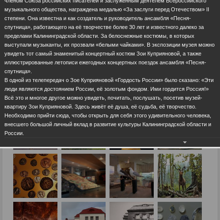
членом Союза российских писателей и заслуженным деятелем Всероссийского
музыкального общества, награждена медалью «За заслуги перед Отечеством» II
степени. Она известна и как создатель и руководитель ансамбля «Песня-
спутница», работающего на её творчестве более 30 лет и известного далеко за
пределами Калининградской области. За белоснежные костюмы, в которых
выступали музыканты, их прозвали «белыми чайками». В экспозиции музея можно
увидеть тот самый знаменитый концертный костюм Зои Куприяновой, а также
иллюстрированные летописи ежегодных концертных поездок ансамбля «Песня-
спутница».
В одной из телепередач о Зое Куприяновой «Гордость России» было сказано: «Эти
люди являются достоянием России, её золотым фондом. Ими гордится Россия!»
Всё это и многое другое можно увидеть, почитать, послушать, посетив музей-
квартиру Зои Куприяновой. Здесь живёт её душа, её судьба, её творчество.
Необходимо прийти сюда, чтобы открыть для себя этого удивительного человека,
внесшего большой личный вклад в развитие культуры Калининградской области и
России.