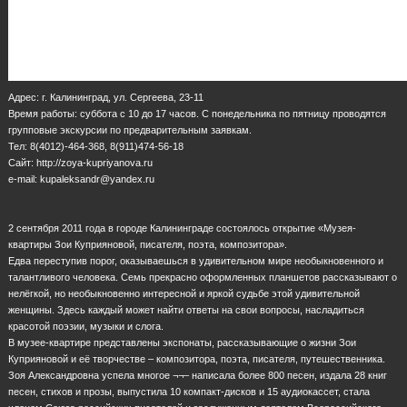
Адрес: г. Калининград, ул. Сергеева, 23-11
Время работы: суббота с 10 до 17 часов. С понедельника по пятницу проводятся
групповые экскурсии по предварительным заявкам.
Тел: 8(4012)-464-368, 8(911)474-56-18
Сайт: http://zoya-kupriyanova.ru
e-mail: kupaleksandr@yandex.ru
2 сентября 2011 года в городе Калининграде состоялось открытие «Музея-
квартиры Зои Куприяновой, писателя, поэта, композитора».
Едва переступив порог, оказываешься в удивительном мире необыкновенного и
талантливого человека. Семь прекрасно оформленных планшетов рассказывают о
нелёгкой, но необыкновенно интересной и яркой судьбе этой удивительной
женщины. Здесь каждый может найти ответы на свои вопросы, насладиться
красотой поэзии, музыки и слога.
В музее-квартире представлены экспонаты, рассказывающие о жизни Зои
Куприяновой и её творчестве – композитора, поэта, писателя, путешественника.
Зоя Александровна успела многое ¬¬– написала более 800 песен, издала 28 книг
песен, стихов и прозы, выпустила 10 компакт-дисков и 15 аудиокассет, стала