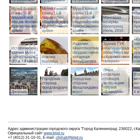
Куприяновой
Куприяновой
Куприяновой
Куприяновой
Ку
Музей боевой
Музей боевой
Музей боевой
славы 11-й
славы 11-й
славы 11-й
Ма
гвардейской
гвардейской
гвардейской
Мансарда
ка
общевойсковой
общевойсковой
общевойсковой
казармы
Кро
Краснознаменной
Краснознаменной
Краснознаменной
Кронпринц.
Ар
армии
армии
армии
Июль, 2010
про
Зд
«Ка
Изделие,
Здание ГУК
обл
Историческое
Кёнигсбергская
«Калининградского
ист
здание музея
государственная
областного музея
худ
- Штадтхалле
Инклюз
янтарная
«Художественная
муз
(20-е XX века)
ящерица
мануфактура
галерея»
оз
Вход в бункер
Ляша,
отдельно
Вто
Городская
Городская
стоящую
ве
сторона
сторона
экспозицию
янт
Фридландских
Фридландских
«Музей
мир
Диорама
ворот
ворот
«Блиндаж»
4 кг
Адрес администрации городского округа "Город Калининград: 236022, г.К
Официальный сайт
www.klgd.ru
+7 (4012) 31-10-31, E-mail:
cityhall@klgd.ru