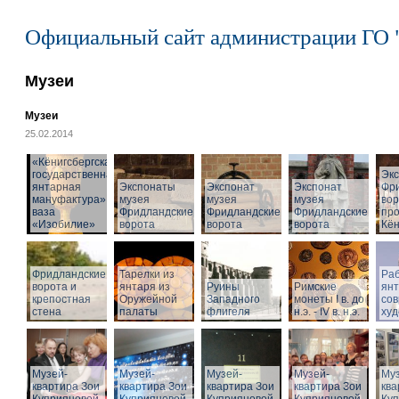
Официальный сайт администрации ГО 
Музеи
Музеи
25.02.2014
«Кёнигсбергская
государственная
Эк
янтарная
Экспонаты
Экспонат
Экспонат
Фр
мануфактура» -
музея
музея
музея
вор
ваза
Фридландские
Фридландские
Фридландские
про
«Изобилие»
ворота
ворота
ворота
Кён
Фридландские
Тарелки из
Раб
ворота и
янтаря из
Руины
Римские
ян
крепостная
Оружейной
Западного
монеты I в. до
со
стена
палаты
флигеля
н.э. - IV в. н.э.
худ
Музей-
Музей-
Музей-
Музей-
Муз
квартира Зои
квартира Зои
квартира Зои
квартира Зои
ква