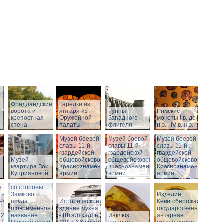
Фридландские
Тарелки из
ворота и
янтаря из
Руины
Римские
о
крепостная
Оружейной
Западного
монеты I в. до
стена
палаты
флигеля
н.э. - IV в. н.э.
Музей боевой
Музей боевой
Музей боевой
Историческое
славы 11-й
славы 11-й
славы 11-й
здание музея
гвардейской
гвардейской
гвардейской
Музей-
-
общевойсковой
общевойсковой
общевойсковой
квартира Зои
Штадтхалле.
Краснознаменной
Краснознаменной
Краснознаменной
Куприяновой
Вид на
армии
армии
армии
Штадтхалле
е
со стороны
 -
Замкового
Изделие,
.Руины
пруда
Историческое
Кёнигсбергская
(современное
здание музея
государственная
(2-я
название
- Штадтхалле
Инклюз
янтарная