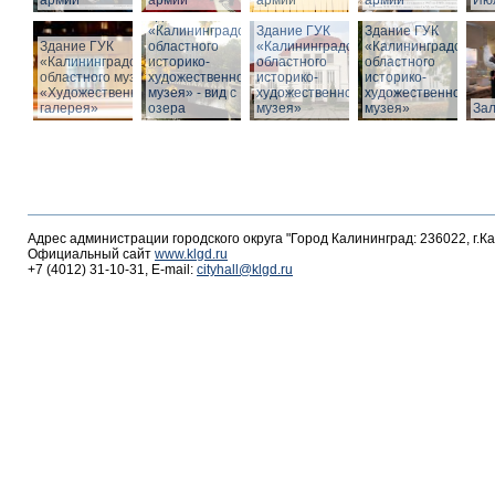
армии
армии
армии
армии
Июл
Здание ГУК
«Калининградского
Здание ГУК
Здание ГУК
Здание ГУК
областного
«Калининградского
«Калининградского
«Калининградского
историко-
областного
областного
областного музея
художественного
историко-
историко-
«Художественная
музея» - вид с
художественного
художественного
галерея»
озера
музея»
музея»
За
Адрес администрации городского округа "Город Калининград: 236022, г.К
Официальный сайт
www.klgd.ru
+7 (4012) 31-10-31, E-mail:
cityhall@klgd.ru