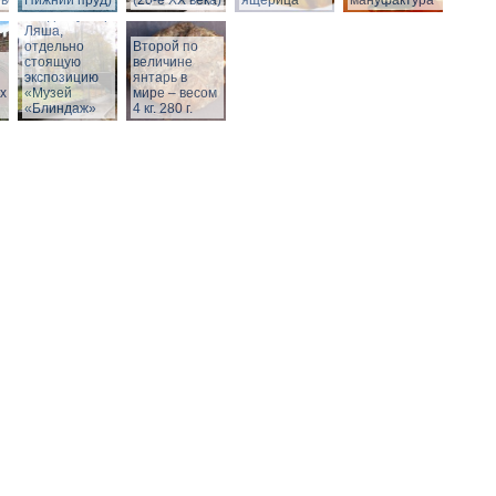
века)
Нижний пруд)
(20-е XX века)
ящерица
мануфактура
Вход в бункер
Ляша,
отдельно
Второй по
стоящую
величине
экспозицию
янтарь в
х
«Музей
мире – весом
«Блиндаж»
4 кг. 280 г.