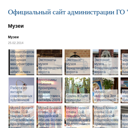
Официальный сайт администрации ГО 
Музеи
Музеи
25.02.2014
«Кёнигсбергская
государственная
Эк
янтарная
Экспонаты
Экспонат
Экспонат
Фр
мануфактура» -
музея
музея
музея
вор
ваза
Фридландские
Фридландские
Фридландские
про
«Изобилие»
ворота
ворота
ворота
Кён
Презентация
программы
«Башня
Работа из
Кронпринц
янтаря
Второе
Музей-
Муз
современных
пришествие»,
Олень в Зале
квартира Зои
ква
художников
октябрь 2009
природы
Куприяновой
Ку
Музей боевой
Музей боевой
Музей боевой
Музей боевой
славы 11-й
славы 11-й
славы 11-й
славы 11-й
гвардейской
гвардейской
гвардейской
гвардейской
Ма
общевойсковой
общевойсковой
общевойсковой
общевойсковой
ка
Краснознаменной
Краснознаменной
Краснознаменной
Краснознаменной
Кро