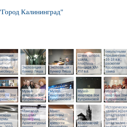
"Город Калининград"
Шкатулка с
оккультными
спозиция
Шлем, шпора,
предметами,
идландских
удила,
16-18 в.в.,
от -
пластина
раскопки
гулка по
Экспозиция -
Экспозиция -
панциря XIV-
Королевског
игсбергу
бункер Ляша
бункер Ляша
XVI в.в.
замка
ей-
Музей-
Музей-
Музей-
Музей-
ртира Зои
квартира Зои
квартира Зои
квартира Зои
квартира Зои
прияновой
Куприяновой
Куприяновой
Куприяновой
Куприяновой
Историческо
Мансарда
Макет
здание музея
нсарда
казармы
системы
Штадтхалле
зармы
Кронпринц.
обороны
здания
нпринц.
Архитектурный
крепости
Королевский
Штадтхалле 