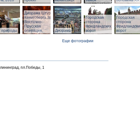
ь, 2010
проект
Кенигсберг
замок
половина ХХ 
Диорама Штурм
Кенигсберга.Зал
Городская
Городская
Восточно-
сторона
сторона
Прусская
Фридландских
Фридландски
л природы
операция.
Диорама
ворот
ворот
Еще фотографии
алининград, пл.Победы, 1