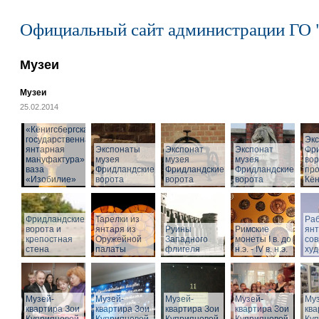
Официальный сайт администрации ГО 
Музеи
Музеи
25.02.2014
«Кёнигсбергская
государственная
Эк
янтарная
Экспонаты
Экспонат
Экспонат
Фр
мануфактура» -
музея
музея
музея
вор
ваза
Фридландские
Фридландские
Фридландские
про
«Изобилие»
ворота
ворота
ворота
Кён
Фридландские
Тарелки из
Раб
ворота и
янтаря из
Руины
Римские
ян
крепостная
Оружейной
Западного
монеты I в. до
со
стена
палаты
флигеля
н.э. - IV в. н.э.
худ
Музей-
Музей-
Музей-
Музей-
Муз
квартира Зои
квартира Зои
квартира Зои
квартира Зои
ква