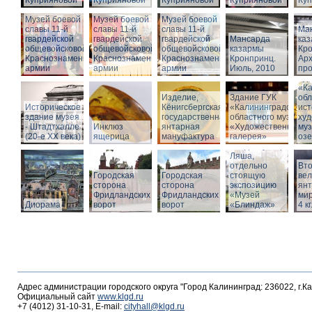
Куприяновой
Куприяновой
Куприяновой
Куприяновой
Ку
Музей боевой
Музей боевой
Музей боевой
славы 11-й
славы 11-й
славы 11-й
Ма
гвардейской
гвардейской
гвардейской
Мансарда
ка
общевойсковой
общевойсковой
общевойсковой
казармы
Кро
Краснознаменной
Краснознаменной
Краснознаменной
Кронпринц.
Ар
армии
армии
армии
Июль, 2010
про
Зд
«Ка
Изделие,
Здание ГУК
обл
Историческое
Кёнигсбергская
«Калининградского
ист
здание музея
государственная
областного музея
худ
- Штадтхалле
Инклюз
янтарная
«Художественная
муз
(20-е XX века)
ящерица
мануфактура
галерея»
оз
Вход в бункер
Ляша,
отдельно
Вто
Городская
Городская
стоящую
ве
сторона
сторона
экспозицию
янт
Фридландских
Фридландских
«Музей
мир
Диорама
ворот
ворот
«Блиндаж»
4 кг
Адрес администрации городского округа "Город Калининград: 236022, г.К
Официальный сайт
www.klgd.ru
+7 (4012) 31-10-31, E-mail:
cityhall@klgd.ru