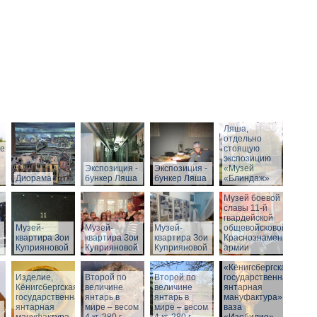
Вход в бункер
Ляша,
отдельно
ие
стоящую
экспозицию
Экспозиция -
Экспозиция -
«Музей
Диорама
бункер Ляша
бункер Ляша
«Блиндаж»
Музей боевой
славы 11-й
гвардейской
Музей-
Музей-
Музей-
общевойсковой
квартира Зои
квартира Зои
квартира Зои
Краснознаменной
Куприяновой
Куприяновой
Куприяновой
армии
«Кёнигсбергская
Изделие,
Второй по
Историческое
Второй по
государственная
Кёнигсбергская
величине
здание музея
величине
янтарная
государственная
янтарь в
-
янтарь в
мануфактура» -
янтарная
мире – весом
Штадтхалле.
мире – весом
ваза