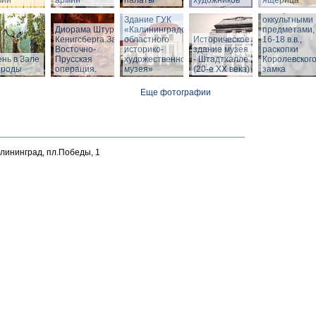
мии
армии
палаты
художников
ящерица
Шкатулка с
Здание ГУК
оккультными
Диорама Штурм
«Калининградского
предметами,
Кенигсберга.Зал
областного
Историческое
16-18 в.в.,
Восточно-
историко-
здание музея
раскопки
нь в Зале
Прусская
художественного
- Штадтхалле
Королевског
ироды
операция.
музея»
(20-е XX века)
замка
Еще фотографии
алининград, пл.Победы, 1