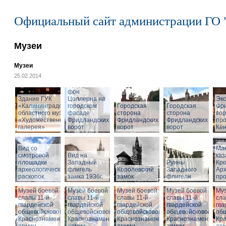
Официальный сайт администрации ГО 
Музеи
Музеи
25.02.2014
Cкульптура
Фридриха
фон
Здание ГУК
Цоллерна на
Эк
«Калининградского
городском
Городская
Городская
Фр
областного музея
фасаде
сторона
сторона
вор
«Художественная
Фридландских
Фридландских
Фридландских
про
галерея»
ворот
ворот
ворот
Кён
Вид со
Ма
смотровой
Вид на
ка
площадки
Западный
Руины
Кро
археологических
флигель
Королевский
Западного
Ар
раскопок.
замка 1936г.
замок
флигеля
про
Музей боевой
Музей боевой
Музей боевой
Музей боевой
Муз
славы 11-й
славы 11-й
славы 11-й
славы 11-й
сла
гвардейской
гвардейской
гвардейской
гвардейской
гва
общевойсковой
общевойсковой
общевойсковой
общевойсковой
об
Краснознаменной
Краснознаменной
Краснознаменной
Краснознаменной
Кр