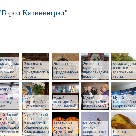
"Город Калининград"
спозиция
идландских
Экспонаты
Экспонат
Экспонат
Фридландск
от -
музея
музея
музея
ворота и
гулка по
Фридландские
Фридландские
Фридландские
крепостная
игсбергу
ворота
ворота
ворота
стена
нсарда
зармы
нпринц.
Музей-
Музей-
Музей-
Музей-
хитектурный
квартира Зои
квартира Зои
квартира Зои
квартира Зои
ект
Куприяновой
Куприяновой
Куприяновой
Куприяновой
ей боевой
Музей боевой
вы 11-й
славы 11-й
рдейской
гвардейской
Тарелки из
Работа из
щевойсковой
общевойсковой
янтаря из
янтаря
аснознаменной
Краснознаменной
Оружейной
современных
Инклюз