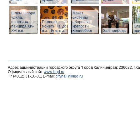
армии
армии
армии
армии
ар
Шлем, шпора,
Макет
удила,
системы
пластина
Римские
обороны
панциря XIV-
монеты I в. до
крепости
Оле
XVI в.в.
н.э. - IV в. н.э.
Кенигсберг
Зал природы
пр
Адрес администрации городского округа "Город Калининград: 236022, г.К
Официальный сайт
www.klgd.ru
+7 (4012) 31-10-31, E-mail:
cityhall@klgd.ru