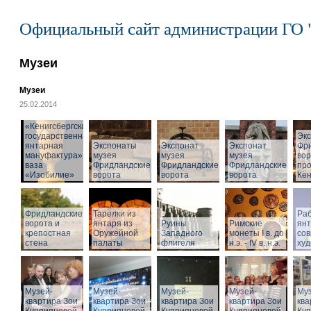
Официальный сайт администрации ГО 
Музеи
Музеи
25.02.2014
«Кёнигсбергская
государственная
Эк
янтарная
Экспонаты
Экспонат
Экспонат
Фр
мануфактура» -
музея
музея
музея
вор
ваза
Фридландские
Фридландские
Фридландские
про
«Изобилие»
ворота
ворота
ворота
Кён
Фридландские
Тарелки из
Раб
ворота и
янтаря из
Руины
Римские
ян
крепостная
Оружейной
Западного
монеты I в. до
со
стена
палаты
флигеля
н.э. - IV в. н.э.
худ
Музей-
Музей-
Музей-
Музей-
Муз
квартира Зои
квартира Зои
квартира Зои
квартира Зои
ква