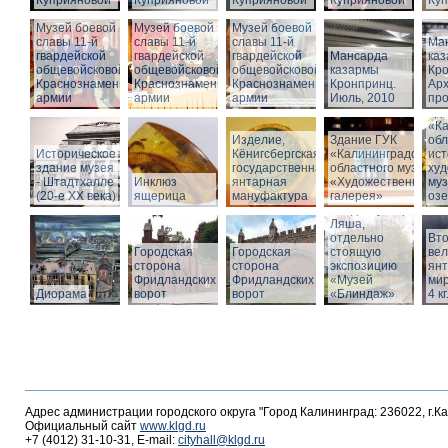
Куприяновой
Куприяновой
Куприяновой
Куприяновой
Ку
Музей боевой
Музей боевой
Музей боевой
славы 11-й
славы 11-й
славы 11-й
Ма
гвардейской
гвардейской
гвардейской
Мансарда
ка
общевойсковой
общевойсковой
общевойсковой
казармы
Кро
Краснознаменной
Краснознаменной
Краснознаменной
Кронпринц.
Ар
армии
армии
армии
Июль, 2010
про
Зд
«Ка
Изделие,
Здание ГУК
обл
Историческое
Кёнигсбергская
«Калининградского
ист
здание музея
государственная
областного музея
худ
- Штадтхалле
Инклюз
янтарная
«Художественная
муз
(20-е XX века)
ящерица
мануфактура
галерея»
оз
Вход в бункер
Ляша,
отдельно
Вто
Городская
Городская
стоящую
ве
сторона
сторона
экспозицию
янт
Фридландских
Фридландских
«Музей
мир
Диорама
ворот
ворот
«Блиндаж»
4 кг
Адрес администрации городского округа "Город Калининград: 236022, г.К
Официальный сайт
www.klgd.ru
+7 (4012) 31-10-31, E-mail:
cityhall@klgd.ru