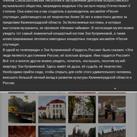
членом Союза российских писателей и заслуженным деятелем Всероссийского
музыкального общества, награждена медалью «За заслуги перед Отечеством» II
степени. Она известна и как создатель и руководитель ансамбля «Песня-
спутница», работающего на её творчестве более 30 лет и известного далеко за
пределами Калининградской области. За белоснежные костюмы, в которых
выступали музыканты, их прозвали «белыми чайками». В экспозиции музея можно
увидеть тот самый знаменитый концертный костюм Зои Куприяновой, а также
иллюстрированные летописи ежегодных концертных поездок ансамбля «Песня-
спутница».
В одной из телепередач о Зое Куприяновой «Гордость России» было сказано: «Эти
люди являются достоянием России, её золотым фондом. Ими гордится Россия!»
Всё это и многое другое можно увидеть, почитать, послушать, посетив музей-
квартиру Зои Куприяновой. Здесь живёт её душа, её судьба, её творчество.
Необходимо прийти сюда, чтобы открыть для себя этого удивительного человека,
внесшего большой личный вклад в развитие культуры Калининградской области и
России.