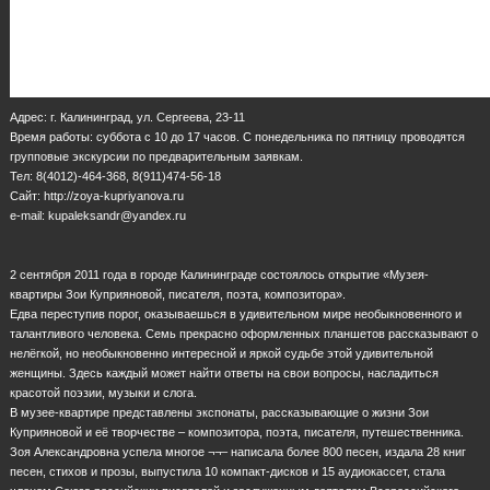
Адрес: г. Калининград, ул. Сергеева, 23-11
Время работы: суббота с 10 до 17 часов. С понедельника по пятницу проводятся
групповые экскурсии по предварительным заявкам.
Тел: 8(4012)-464-368, 8(911)474-56-18
Сайт: http://zoya-kupriyanova.ru
e-mail: kupaleksandr@yandex.ru
2 сентября 2011 года в городе Калининграде состоялось открытие «Музея-
квартиры Зои Куприяновой, писателя, поэта, композитора».
Едва переступив порог, оказываешься в удивительном мире необыкновенного и
талантливого человека. Семь прекрасно оформленных планшетов рассказывают о
нелёгкой, но необыкновенно интересной и яркой судьбе этой удивительной
женщины. Здесь каждый может найти ответы на свои вопросы, насладиться
красотой поэзии, музыки и слога.
В музее-квартире представлены экспонаты, рассказывающие о жизни Зои
Куприяновой и её творчестве – композитора, поэта, писателя, путешественника.
Зоя Александровна успела многое ¬¬– написала более 800 песен, издала 28 книг
песен, стихов и прозы, выпустила 10 компакт-дисков и 15 аудиокассет, стала