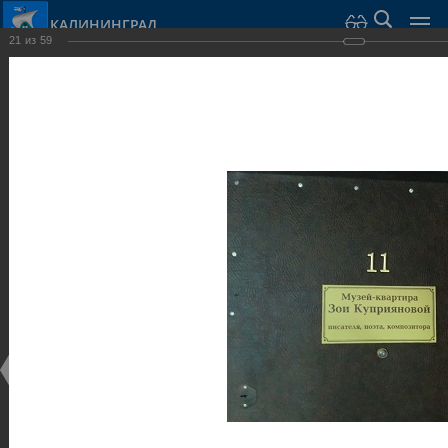
КАЛИНИНГРАД
21
из
59
Город Калининград
›
Город
›
Фотогалерея
›
Калининград
›
Музеи
Музеи
Музеи
25.02.2014