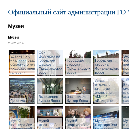
Официальный сайт администрации ГО 
Музеи
Музеи
25.02.2014
Cкульптура
Фридриха
фон
Здание ГУК
Цоллерна на
Эк
«Калининградского
городском
Городская
Городская
Фр
областного музея
фасаде
сторона
сторона
вор
«Художественная
Фридландских
Фридландских
Фридландских
про
галерея»
ворот
ворот
ворот
Кён
Вход в бункер
Ляша,
отдельно
Вид
стоящую
см
экспозицию
пл
Экспозиция -
Экспозиция -
«Музей
арх
Диорама
бункер Ляша
бункер Ляша
«Блиндаж»
рас
Музей-
Музей-
Музей-
Музей-
Муз
квартира Зои
квартира Зои
квартира Зои
квартира Зои
ква