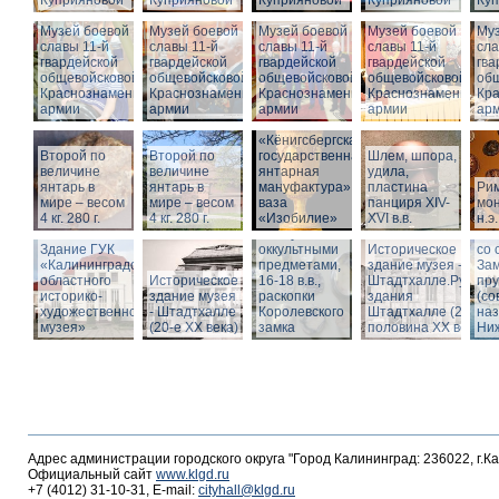
Куприяновой
Куприяновой
Куприяновой
Куприяновой
Ку
Музей боевой
Музей боевой
Музей боевой
Музей боевой
Муз
славы 11-й
славы 11-й
славы 11-й
славы 11-й
сла
гвардейской
гвардейской
гвардейской
гвардейской
гва
общевойсковой
общевойсковой
общевойсковой
общевойсковой
об
Краснознаменной
Краснознаменной
Краснознаменной
Краснознаменной
Кр
армии
армии
армии
армии
ар
«Кёнигсбергская
Второй по
Второй по
государственная
Шлем, шпора,
Ист
величине
величине
янтарная
удила,
зда
янтарь в
янтарь в
мануфактура» -
пластина
Ри
-
мире – весом
мире – весом
ваза
панциря XIV-
мон
Шт
4 кг. 280 г.
4 кг. 280 г.
«Изобилие»
XVI в.в.
н.э.
Вид
Шкатулка с
Шт
Здание ГУК
оккультными
Историческое
со 
«Калининградского
предметами,
здание музея -
Зам
областного
Историческое
16-18 в.в.,
Штадтхалле.Руины
пр
историко-
здание музея
раскопки
здания
(со
художественного
- Штадтхалле
Королевского
Штадтхалле (2-я
на
музея»
(20-е XX века)
замка
половина ХХ века)
Ниж
Адрес администрации городского округа "Город Калининград: 236022, г.К
Официальный сайт
www.klgd.ru
+7 (4012) 31-10-31, E-mail:
cityhall@klgd.ru