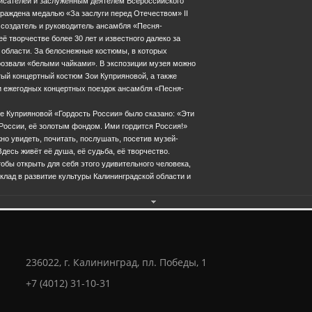
исателей и заслуженным деятелем Всероссийского
раждена медалью «За заслуги перед Отечеством» II
к создатель и руководитель ансамбля «Песня-
ё творчестве более 30 лет и известного далеко за
 области. За белоснежные костюмы, в которых
розвали «белыми чайками». В экспозиции музея можно
ый концертный костюм Зои Куприяновой, а также
 ежегодных концертных поездок ансамбля «Песня-
Еще фотографии
ое Куприяновой «Гордость России» было сказано: «Эти
России, её золотым фондом. Ими гордится Россия!»
жно увидеть, почитать, послушать, посетив музей-
28.0
десь живёт её душа, её судьба, её творчество.
обы открыть для себя этого удивительного человека,
лад в развитие культуры Калининградской области и
236022, г. Калининград, пл. Победы, 1
+7 (4012) 31-10-31