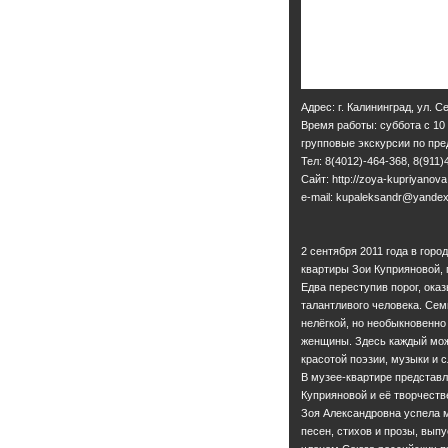
Адрес: г. Калининград, ул. С
Время работы: суббота с 10
групповые экскурсии по пр
Тел: 8(4012)-464-368, 8(911)
Сайт: http://zoya-kupriyanova
e-mail: kupaleksandr@yandex
2 сентября 2011 года в гор
квартиры Зои Куприяновой, 
Едва переступив порог, ок
талантливого человека. Се
нелёгкой, но необыкновенно
женщины. Здесь каждый мож
красотой поэзии, музыки и с
В музее-квартире представ
Куприяновой и её творчеств
Зоя Александровна успела м
песен, стихов и прозы, выпу