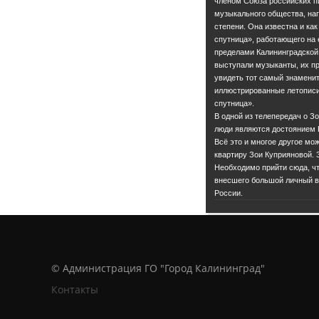
членом Союза российских п
музыкального общества, наг
степени. Она известна и ка
спутница», работающего на е
пределами Калининградской
выступали музыканты, их п
увидеть тот самый знаменит
иллюстрированные летописи
спутница».
В одной из телепередач о З
люди являются достоянием 
Всё это и многое другое мо
квартиру Зои Куприяновой. З
Необходимо прийти сюда, чт
внесшего большой личный вк
России.
© Администрация ГО "Город Калининград"
Контакты