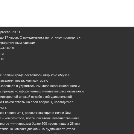
ергеева, 23-11
 до 17 часов. С понедельника по пятницу проводятся
едварительным заявкам.
474-56-18
.ru
.ru
оде Калининграде состоялось открытие «Музея-
писателя, поэта, композитора».
азываешься в удивительном мире необыкновенного и
мь прекрасно оформленных планшетов рассказывают о
 интересной и яркой судьбе этой удивительной
ет найти ответы на свои вопросы, насладиться
лога.
лены экспонаты, рассказывающие о жизни Зои
е – композитора, поэта, писателя, путешественника.
ногое ¬¬– написала более 800 песен, издала 28 книг
стила 10 компакт-дисков и 15 аудиокассет, стала