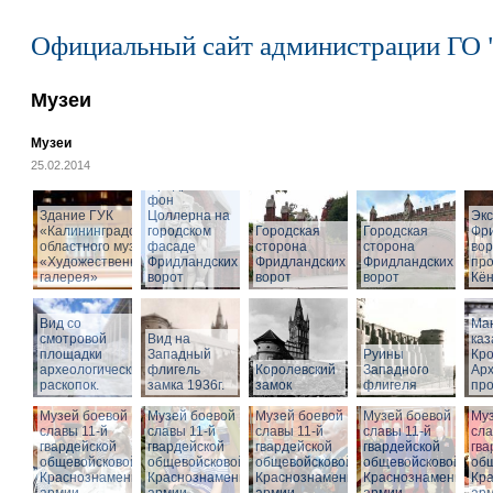
Официальный сайт администрации ГО 
Музеи
Музеи
25.02.2014
Cкульптура
Фридриха
фон
Здание ГУК
Цоллерна на
Эк
«Калининградского
городском
Городская
Городская
Фр
областного музея
фасаде
сторона
сторона
вор
«Художественная
Фридландских
Фридландских
Фридландских
про
галерея»
ворот
ворот
ворот
Кён
Вид со
Ма
смотровой
Вид на
ка
площадки
Западный
Руины
Кро
археологических
флигель
Королевский
Западного
Ар
раскопок.
замка 1936г.
замок
флигеля
про
Музей боевой
Музей боевой
Музей боевой
Музей боевой
Муз
славы 11-й
славы 11-й
славы 11-й
славы 11-й
сла
гвардейской
гвардейской
гвардейской
гвардейской
гва
общевойсковой
общевойсковой
общевойсковой
общевойсковой
об
Краснознаменной
Краснознаменной
Краснознаменной
Краснознаменной
Кр