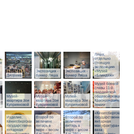
Вход в бункер
Ляша,
отдельно
ие
стоящую
экспозицию
Экспозиция -
Экспозиция -
«Музей
Диорама
бункер Ляша
бункер Ляша
«Блиндаж»
Музей боевой
славы 11-й
гвардейской
Музей-
Музей-
Музей-
общевойсковой
квартира Зои
квартира Зои
квартира Зои
Краснознаменной
Куприяновой
Куприяновой
Куприяновой
армии
«Кёнигсбергская
Изделие,
Второй по
Историческое
Второй по
государственная
Кёнигсбергская
величине
здание музея
величине
янтарная
государственная
янтарь в
-
янтарь в
мануфактура» -
янтарная
мире – весом
Штадтхалле.
мире – весом
ваза