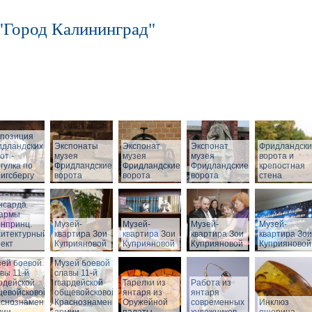
"Город Калининград"
спозиция
идландских
Экспонаты
Экспонат
Экспонат
Фридландск
от -
музея
музея
музея
ворота и
гулка по
Фридландские
Фридландские
Фридландские
крепостная
игсбергу
ворота
ворота
ворота
стена
нсарда
зармы
нпринц.
Музей-
Музей-
Музей-
Музей-
хитектурный
квартира Зои
квартира Зои
квартира Зои
квартира Зои
ект
Куприяновой
Куприяновой
Куприяновой
Куприяновой
ей боевой
Музей боевой
вы 11-й
славы 11-й
рдейской
гвардейской
Тарелки из
Работа из
щевойсковой
общевойсковой
янтаря из
янтаря
аснознаменной
Краснознаменной
Оружейной
современных
Инклюз