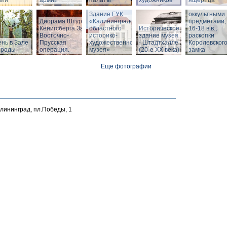
мии
армии
палаты
художников
ящерица
Шкатулка с
Здание ГУК
оккультными
Диорама Штурм
«Калининградского
предметами,
Кенигсберга.Зал
областного
Историческое
16-18 в.в.,
Восточно-
историко-
здание музея
раскопки
нь в Зале
Прусская
художественного
- Штадтхалле
Королевског
ироды
операция.
музея»
(20-е XX века)
замка
Еще фотографии
алининград, пл.Победы, 1