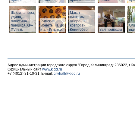
армии
армии
армии
армии
ар
Шлем, шпора,
Макет
удила,
системы
пластина
Римские
обороны
панциря XIV-
монеты I в. до
крепости
Оле
XVI в.в.
н.э. - IV в. н.э.
Кенигсберг
Зал природы
пр
Адрес администрации городского округа "Город Калининград: 236022, г.К
Официальный сайт
www.klgd.ru
+7 (4012) 31-10-31, E-mail:
cityhall@klgd.ru