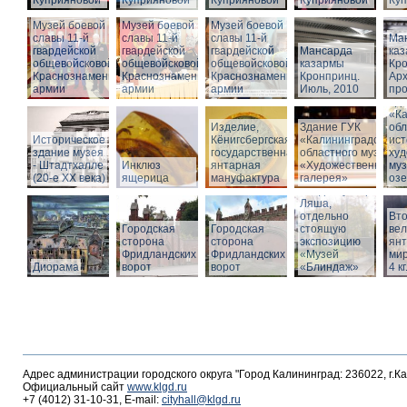
Куприяновой
Куприяновой
Куприяновой
Куприяновой
Ку
Музей боевой
Музей боевой
Музей боевой
славы 11-й
славы 11-й
славы 11-й
Ма
гвардейской
гвардейской
гвардейской
Мансарда
ка
общевойсковой
общевойсковой
общевойсковой
казармы
Кро
Краснознаменной
Краснознаменной
Краснознаменной
Кронпринц.
Ар
армии
армии
армии
Июль, 2010
про
Зд
«Ка
Изделие,
Здание ГУК
обл
Историческое
Кёнигсбергская
«Калининградского
ист
здание музея
государственная
областного музея
худ
- Штадтхалле
Инклюз
янтарная
«Художественная
муз
(20-е XX века)
ящерица
мануфактура
галерея»
оз
Вход в бункер
Ляша,
отдельно
Вто
Городская
Городская
стоящую
ве
сторона
сторона
экспозицию
янт
Фридландских
Фридландских
«Музей
мир
Диорама
ворот
ворот
«Блиндаж»
4 кг
Адрес администрации городского округа "Город Калининград: 236022, г.К
Официальный сайт
www.klgd.ru
+7 (4012) 31-10-31, E-mail:
cityhall@klgd.ru