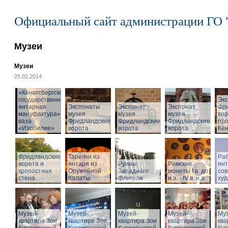
Официальный сайт администрации ГО 
Музеи
Музеи
25.02.2014
«Кёнигсбергская
государственная
Эк
янтарная
Экспонаты
Экспонат
Экспонат
Фр
мануфактура» -
музея
музея
музея
вор
ваза
Фридландские
Фридландские
Фридландские
про
«Изобилие»
ворота
ворота
ворота
Кён
Фридландские
Тарелки из
Раб
ворота и
янтаря из
Руины
Римские
ян
крепостная
Оружейной
Западного
монеты I в. до
со
стена
палаты
флигеля
н.э. - IV в. н.э.
худ
Музей-
Музей-
Музей-
Музей-
Муз
квартира Зои
квартира Зои
квартира Зои
квартира Зои
ква