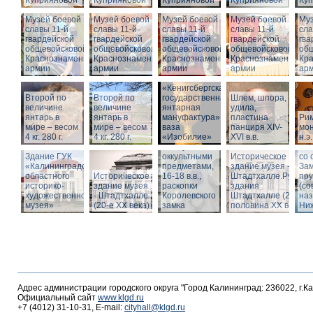
Куприяновой
Куприяновой
Куприяновой
Куприяновой
Ку
Музей боевой
Музей боевой
Музей боевой
Музей боевой
Муз
славы 11-й
славы 11-й
славы 11-й
славы 11-й
сла
гвардейской
гвардейской
гвардейской
гвардейской
гва
общевойсковой
общевойсковой
общевойсковой
общевойсковой
об
Краснознаменной
Краснознаменной
Краснознаменной
Краснознаменной
Кр
армии
армии
армии
армии
ар
«Кёнигсбергская
Второй по
Второй по
государственная
Шлем, шпора,
Ист
величине
величине
янтарная
удила,
зда
янтарь в
янтарь в
мануфактура» -
пластина
Ри
-
мире – весом
мире – весом
ваза
панциря XIV-
мон
Шт
4 кг. 280 г.
4 кг. 280 г.
«Изобилие»
XVI в.в.
н.э.
Вид
Шкатулка с
Шт
Здание ГУК
оккультными
Историческое
со 
«Калининградского
предметами,
здание музея -
Зам
областного
Историческое
16-18 в.в.,
Штадтхалле.Руины
пр
историко-
здание музея
раскопки
здания
(со
художественного
- Штадтхалле
Королевского
Штадтхалле (2-я
на
музея»
(20-е XX века)
замка
половина ХХ века)
Ниж
Адрес администрации городского округа "Город Калининград: 236022, г.К
Официальный сайт
www.klgd.ru
+7 (4012) 31-10-31, E-mail:
cityhall@klgd.ru