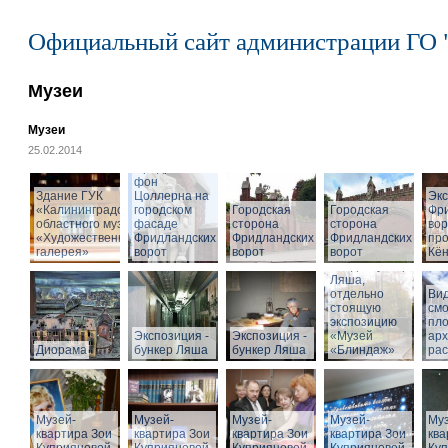
Официальный сайт администрации ГО 
Музеи
Музеи
25.02.2014
Cкульптура
Фридриха
фон
Здание ГУК
Цоллерна на
Эк
«Калининградского
городском
Городская
Городская
Фр
областного музея
фасаде
сторона
сторона
вор
«Художественная
Фридландских
Фридландских
Фридландских
про
галерея»
ворот
ворот
ворот
Кён
Вход в бункер
Ляша,
отдельно
Вид
стоящую
см
экспозицию
пл
Экспозиция -
Экспозиция -
«Музей
арх
Диорама
бункер Ляша
бункер Ляша
«Блиндаж»
рас
Музей-
Музей-
Музей-
Музей-
Муз
квартира Зои
квартира Зои
квартира Зои
квартира Зои
ква