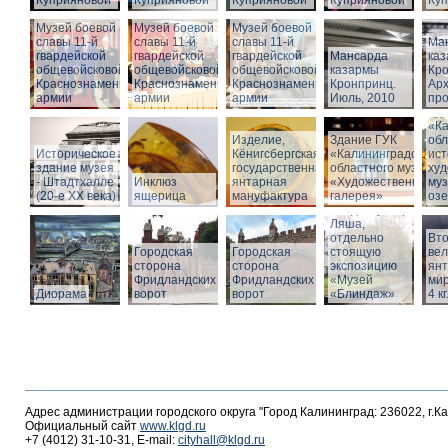
Куприяновой
Куприяновой
Куприяновой
Куприяновой
Ку
Музей боевой
Музей боевой
Музей боевой
славы 11-й
славы 11-й
славы 11-й
Ма
гвардейской
гвардейской
гвардейской
Мансарда
ка
общевойсковой
общевойсковой
общевойсковой
казармы
Кро
Краснознаменной
Краснознаменной
Краснознаменной
Кронпринц.
Ар
армии
армии
армии
Июль, 2010
про
Зд
«Ка
Изделие,
Здание ГУК
обл
Историческое
Кёнигсбергская
«Калининградского
ист
здание музея
государственная
областного музея
худ
- Штадтхалле
Инклюз
янтарная
«Художественная
муз
(20-е XX века)
ящерица
мануфактура
галерея»
оз
Вход в бункер
Ляша,
отдельно
Вто
Городская
Городская
стоящую
ве
сторона
сторона
экспозицию
янт
Фридландских
Фридландских
«Музей
мир
Диорама
ворот
ворот
«Блиндаж»
4 кг
Адрес администрации городского округа "Город Калининград: 236022, г.К
Официальный сайт
www.klgd.ru
+7 (4012) 31-10-31, E-mail:
cityhall@klgd.ru