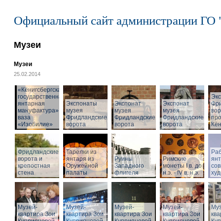
Официальный сайт администрации ГО 
Музеи
Музеи
25.02.2014
«Кёнигсбергская
государственная
Эк
янтарная
Экспонаты
Экспонат
Экспонат
Фр
мануфактура» -
музея
музея
музея
вор
ваза
Фридландские
Фридландские
Фридландские
про
«Изобилие»
ворота
ворота
ворота
Кён
Фридландские
Тарелки из
Раб
ворота и
янтаря из
Руины
Римские
ян
крепостная
Оружейной
Западного
монеты I в. до
со
стена
палаты
флигеля
н.э. - IV в. н.э.
худ
Музей-
Музей-
Музей-
Музей-
Муз
квартира Зои
квартира Зои
квартира Зои
квартира Зои
ква