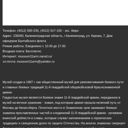
Телефон: (4012) 565-535, (4012) 917-105 - экс. бюро
Адрес: 236000, Калининградская область, г.Калининград, ул. Кирова, 7, Дом
офицеров Балтийского флота
Режим работы: Ежедневно с 10.00 до 17.00.
Входная плата: Бесплатно
Интернет: museum11arm.narod.ru/
эл.почта: museum11arm@yandex.ru
Музей создан в 1987 г. как общественный музей для увековечивания боевого пути
и славных боевых традиций 11-й гвардейской общевойсковой Краснознаменной
армии.
Гордостью музея является Боевое знамя 11-й гвардейской армии, переданное в
музей на вечное хранение - знамя, под которым армия прошла нелегкий путь от
Москвы до Кенигсберга. Почетное место в Знаменном зале занимают боевые
знамена прославленных частей и соединений 11-й гвардейской армии - реликвии
воинской доблести и славы, которые служат напоминанием о героических
традициях и священном долге по защите Отечества. На многих знаменах сверкают