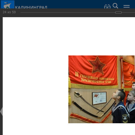
КАЛИНИНГРАД
24
из
59
Город Калининград
›
Город
›
Фотогалерея
›
Калининград
›
Музеи
Музеи
Музеи
25.02.2014