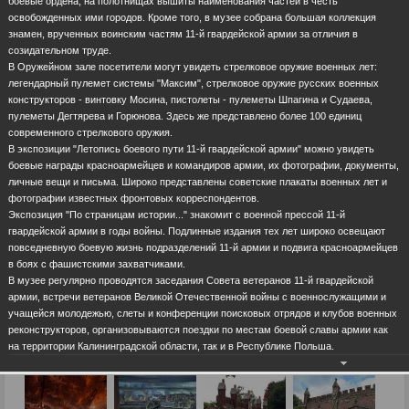
боевые ордена, на полотнищах вышиты наименования частей в честь
освобожденных ими городов. Кроме того, в музее собрана большая коллекция
знамен, врученных воинским частям 11-й гвардейской армии за отличия в
созидательном труде.
В Оружейном зале посетители могут увидеть стрелковое оружие военных лет:
легендарный пулемет системы "Максим", стрелковое оружие русских военных
конструкторов - винтовку Мосина, пистолеты - пулеметы Шпагина и Судаева,
пулеметы Дегтярева и Горюнова. Здесь же представлено более 100 единиц
современного стрелкового оружия.
В экспозиции "Летопись боевого пути 11-й гвардейской армии" можно увидеть
боевые награды красноармейцев и командиров армии, их фотографии, документы,
личные вещи и письма. Широко представлены советские плакаты военных лет и
фотографии известных фронтовых корреспондентов.
Экспозиция "По страницам истории..." знакомит с военной прессой 11-й
гвардейской армии в годы войны. Подлинные издания тех лет широко освещают
повседневную боевую жизнь подразделений 11-й армии и подвига красноармейцев
в боях с фашистскими захватчиками.
В музее регулярно проводятся заседания Совета ветеранов 11-й гвардейской
армии, встречи ветеранов Великой Отечественной войны с военнослужащими и
учащейся молодежью, слеты и конференции поисковых отрядов и клубов военных
реконструкторов, организовываются поездки по местам боевой славы армии как
на территории Калининградской области, так и в Республике Польша.