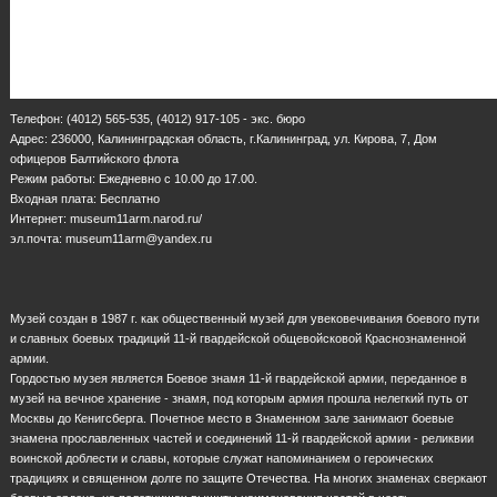
Телефон: (4012) 565-535, (4012) 917-105 - экс. бюро
Адрес: 236000, Калининградская область, г.Калининград, ул. Кирова, 7, Дом
офицеров Балтийского флота
Режим работы: Ежедневно с 10.00 до 17.00.
Входная плата: Бесплатно
Интернет: museum11arm.narod.ru/
эл.почта: museum11arm@yandex.ru
Музей создан в 1987 г. как общественный музей для увековечивания боевого пути
и славных боевых традиций 11-й гвардейской общевойсковой Краснознаменной
армии.
Гордостью музея является Боевое знамя 11-й гвардейской армии, переданное в
музей на вечное хранение - знамя, под которым армия прошла нелегкий путь от
Москвы до Кенигсберга. Почетное место в Знаменном зале занимают боевые
знамена прославленных частей и соединений 11-й гвардейской армии - реликвии
воинской доблести и славы, которые служат напоминанием о героических
традициях и священном долге по защите Отечества. На многих знаменах сверкают