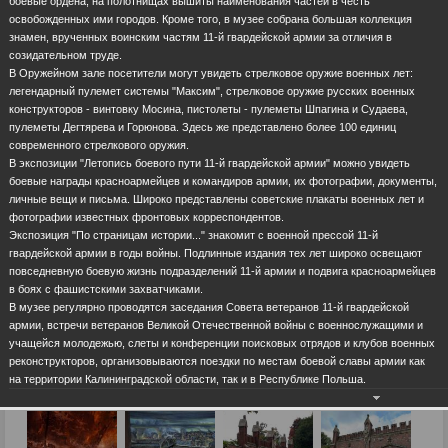
боевые ордена, на полотнищах вышиты наименования частей в честь
освобожденных ими городов. Кроме того, в музее собрана большая коллекция
знамен, врученных воинским частям 11-й гвардейской армии за отличия в
созидательном труде.
В Оружейном зале посетители могут увидеть стрелковое оружие военных лет:
легендарный пулемет системы "Максим", стрелковое оружие русских военных
конструкторов - винтовку Мосина, пистолеты - пулеметы Шпагина и Судаева,
пулеметы Дегтярева и Горюнова. Здесь же представлено более 100 единиц
современного стрелкового оружия.
В экспозиции "Летопись боевого пути 11-й гвардейской армии" можно увидеть
боевые награды красноармейцев и командиров армии, их фотографии, документы,
личные вещи и письма. Широко представлены советские плакаты военных лет и
фотографии известных фронтовых корреспондентов.
Экспозиция "По страницам истории..." знакомит с военной прессой 11-й
гвардейской армии в годы войны. Подлинные издания тех лет широко освещают
повседневную боевую жизнь подразделений 11-й армии и подвига красноармейцев
в боях с фашистскими захватчиками.
В музее регулярно проводятся заседания Совета ветеранов 11-й гвардейской
армии, встречи ветеранов Великой Отечественной войны с военнослужащими и
учащейся молодежью, слеты и конференции поисковых отрядов и клубов военных
реконструкторов, организовываются поездки по местам боевой славы армии как
на территории Калининградской области, так и в Республике Польша.