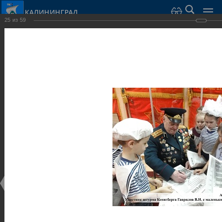
КАЛИНИНГРАД
25
из
59
Город Калининград
›
Город
›
Фотогалерея
›
Калининград
›
Музеи
Музеи
Музеи
25.02.2014