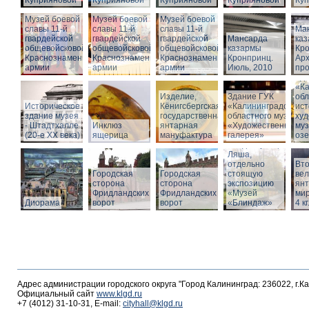
Куприяновой
Куприяновой
Куприяновой
Куприяновой
Ку
Музей боевой
Музей боевой
Музей боевой
славы 11-й
славы 11-й
славы 11-й
Ма
гвардейской
гвардейской
гвардейской
Мансарда
ка
общевойсковой
общевойсковой
общевойсковой
казармы
Кро
Краснознаменной
Краснознаменной
Краснознаменной
Кронпринц.
Ар
армии
армии
армии
Июль, 2010
про
Зд
«Ка
Изделие,
Здание ГУК
обл
Историческое
Кёнигсбергская
«Калининградского
ист
здание музея
государственная
областного музея
худ
- Штадтхалле
Инклюз
янтарная
«Художественная
муз
(20-е XX века)
ящерица
мануфактура
галерея»
оз
Вход в бункер
Ляша,
отдельно
Вто
Городская
Городская
стоящую
ве
сторона
сторона
экспозицию
янт
Фридландских
Фридландских
«Музей
мир
Диорама
ворот
ворот
«Блиндаж»
4 кг
Адрес администрации городского округа "Город Калининград: 236022, г.К
Официальный сайт
www.klgd.ru
+7 (4012) 31-10-31, E-mail:
cityhall@klgd.ru