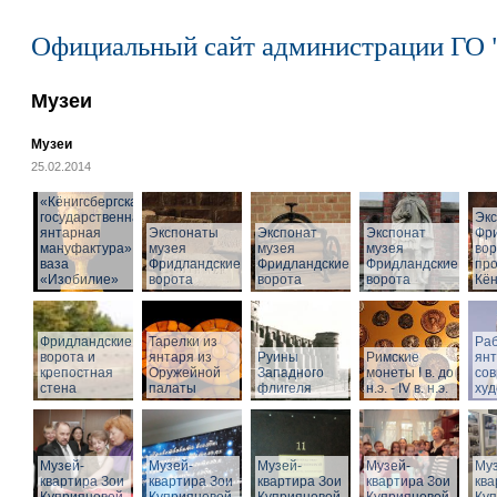
Официальный сайт администрации ГО 
Музеи
Музеи
25.02.2014
«Кёнигсбергская
государственная
Эк
янтарная
Экспонаты
Экспонат
Экспонат
Фр
мануфактура» -
музея
музея
музея
вор
ваза
Фридландские
Фридландские
Фридландские
про
«Изобилие»
ворота
ворота
ворота
Кён
Фридландские
Тарелки из
Раб
ворота и
янтаря из
Руины
Римские
ян
крепостная
Оружейной
Западного
монеты I в. до
со
стена
палаты
флигеля
н.э. - IV в. н.э.
худ
Музей-
Музей-
Музей-
Музей-
Муз
квартира Зои
квартира Зои
квартира Зои
квартира Зои
ква