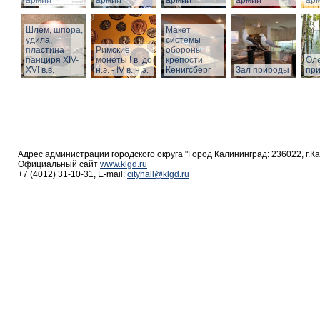
армии
армии
армии
армии
ар
Шлем, шпора,
Макет
удила,
системы
пластина
Римские
обороны
панциря XIV-
монеты I в. до
крепости
Оле
XVI в.в.
н.э. - IV в. н.э.
Кенигсберг
Зал природы
пр
Адрес администрации городского округа "Город Калининград: 236022, г.К
Официальный сайт
www.klgd.ru
+7 (4012) 31-10-31, E-mail:
cityhall@klgd.ru