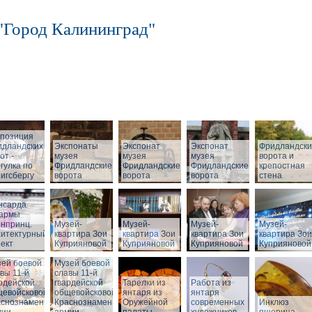
"Город Калининград"
спозиция
идландских
Экспонаты
Экспонат
Экспонат
Фридландск
от -
музея
музея
музея
ворота и
гулка по
Фридландские
Фридландские
Фридландские
крепостная
игсбергу
ворота
ворота
ворота
стена
нсарда
зармы
нпринц.
Музей-
Музей-
Музей-
Музей-
хитектурный
квартира Зои
квартира Зои
квартира Зои
квартира Зои
ект
Куприяновой
Куприяновой
Куприяновой
Куприяновой
ей боевой
Музей боевой
вы 11-й
славы 11-й
рдейской
гвардейской
Тарелки из
Работа из
щевойсковой
общевойсковой
янтаря из
янтаря
аснознаменной
Краснознаменной
Оружейной
современных
Инклюз