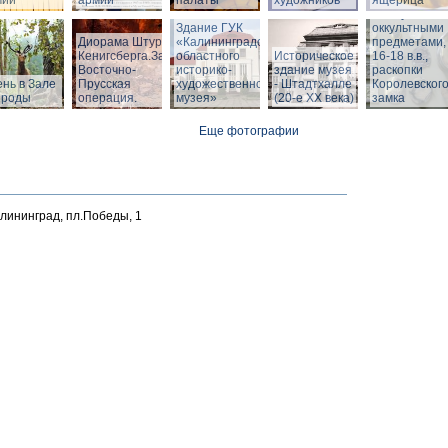
мии
армии
палаты
художников
ящерица
Шкатулка с
Здание ГУК
оккультными
Диорама Штурм
«Калининградского
предметами,
Кенигсберга.Зал
областного
Историческое
16-18 в.в.,
Восточно-
историко-
здание музея
раскопки
нь в Зале
Прусская
художественного
- Штадтхалле
Королевског
ироды
операция.
музея»
(20-е XX века)
замка
Еще фотографии
алининград, пл.Победы, 1