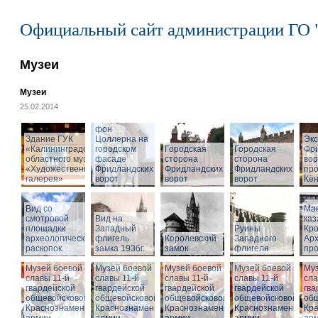
Официальный сайт администрации ГО 
Музеи
Музеи
25.02.2014
Cкульптура
Фридриха
фон
Здание ГУК
Цоллерна на
Эк
«Калининградского
городском
Городская
Городская
Фр
областного музея
фасаде
сторона
сторона
вор
«Художественная
Фридландских
Фридландских
Фридландских
про
галерея»
ворот
ворот
ворот
Кён
Вид со
Ма
смотровой
Вид на
ка
площадки
Западный
Руины
Кро
археологических
флигель
Королевский
Западного
Ар
раскопок.
замка 1936г.
замок
флигеля
про
Музей боевой
Музей боевой
Музей боевой
Музей боевой
Муз
славы 11-й
славы 11-й
славы 11-й
славы 11-й
сла
гвардейской
гвардейской
гвардейской
гвардейской
гва
общевойсковой
общевойсковой
общевойсковой
общевойсковой
об
Краснознаменной
Краснознаменной
Краснознаменной
Краснознаменной
Кр