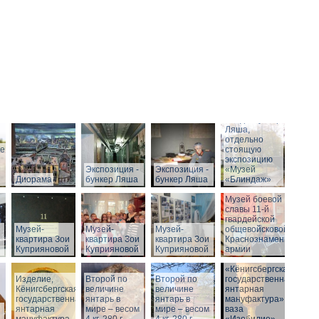
Вход в бункер
Ляша,
отдельно
ие
стоящую
экспозицию
Экспозиция -
Экспозиция -
«Музей
Диорама
бункер Ляша
бункер Ляша
«Блиндаж»
Музей боевой
славы 11-й
гвардейской
Музей-
Музей-
Музей-
общевойсковой
квартира Зои
квартира Зои
квартира Зои
Краснознаменной
Куприяновой
Куприяновой
Куприяновой
армии
«Кёнигсбергская
Изделие,
Второй по
Историческое
Второй по
государственная
Кёнигсбергская
величине
здание музея
величине
янтарная
государственная
янтарь в
-
янтарь в
мануфактура» -
янтарная
мире – весом
Штадтхалле.
мире – весом
ваза