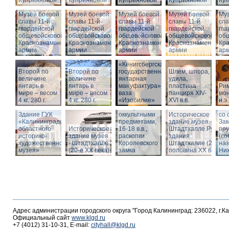
Куприяновой
Куприяновой
Куприяновой
Куприяновой
Ку
Музей боевой
Музей боевой
Музей боевой
Музей боевой
Муз
славы 11-й
славы 11-й
славы 11-й
славы 11-й
сла
гвардейской
гвардейской
гвардейской
гвардейской
гва
общевойсковой
общевойсковой
общевойсковой
общевойсковой
об
Краснознаменной
Краснознаменной
Краснознаменной
Краснознаменной
Кр
армии
армии
армии
армии
ар
«Кёнигсбергская
Второй по
Второй по
государственная
Шлем, шпора,
Ист
величине
величине
янтарная
удила,
зда
янтарь в
янтарь в
мануфактура» -
пластина
Ри
-
мире – весом
мире – весом
ваза
панциря XIV-
мон
Шт
4 кг. 280 г.
4 кг. 280 г.
«Изобилие»
XVI в.в.
н.э.
Вид
Шкатулка с
Шт
Здание ГУК
оккультными
Историческое
со 
«Калининградского
предметами,
здание музея -
Зам
областного
Историческое
16-18 в.в.,
Штадтхалле.Руины
пр
историко-
здание музея
раскопки
здания
(со
художественного
- Штадтхалле
Королевского
Штадтхалле (2-я
на
музея»
(20-е XX века)
замка
половина ХХ века)
Ниж
Адрес администрации городского округа "Город Калининград: 236022, г.К
Официальный сайт
www.klgd.ru
+7 (4012) 31-10-31, E-mail:
cityhall@klgd.ru