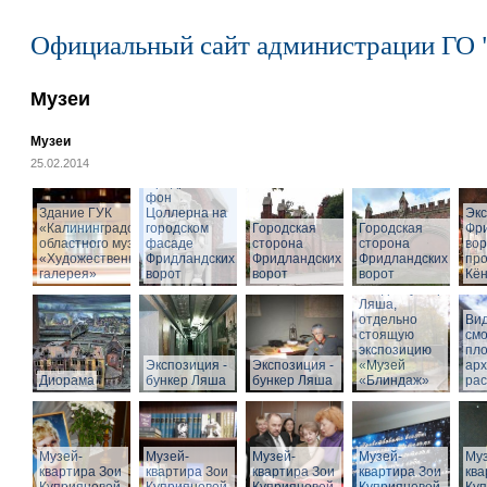
Официальный сайт администрации ГО 
Музеи
Музеи
25.02.2014
Cкульптура
Фридриха
фон
Здание ГУК
Цоллерна на
Эк
«Калининградского
городском
Городская
Городская
Фр
областного музея
фасаде
сторона
сторона
вор
«Художественная
Фридландских
Фридландских
Фридландских
про
галерея»
ворот
ворот
ворот
Кён
Вход в бункер
Ляша,
отдельно
Вид
стоящую
см
экспозицию
пл
Экспозиция -
Экспозиция -
«Музей
арх
Диорама
бункер Ляша
бункер Ляша
«Блиндаж»
рас
Музей-
Музей-
Музей-
Музей-
Муз
квартира Зои
квартира Зои
квартира Зои
квартира Зои
ква