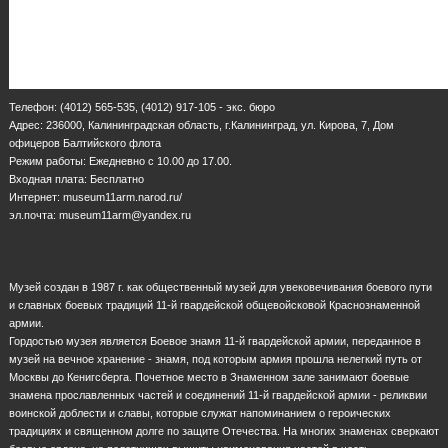
Телефон: (4012) 565-535, (4012) 917-105 - экс. бюро
Адрес: 236000, Калининградская область, г.Калининград, ул. Кирова, 7, Дом
офицеров Балтийского флота
Режим работы: Ежедневно с 10.00 до 17.00.
Входная плата: Бесплатно
Интернет: museum11arm.narod.ru/
эл.почта: museum11arm@yandex.ru
Музей создан в 1987 г. как общественный музей для увековечивания боевого пути
и славных боевых традиций 11-й гвардейской общевойсковой Краснознаменной
армии.
Гордостью музея является Боевое знамя 11-й гвардейской армии, переданное в
музей на вечное хранение - знамя, под которым армия прошла нелегкий путь от
Москвы до Кенигсберга. Почетное место в Знаменном зале занимают боевые
знамена прославленных частей и соединений 11-й гвардейской армии - реликвии
воинской доблести и славы, которые служат напоминанием о героических
традициях и священном долге по защите Отечества. На многих знаменах сверкают