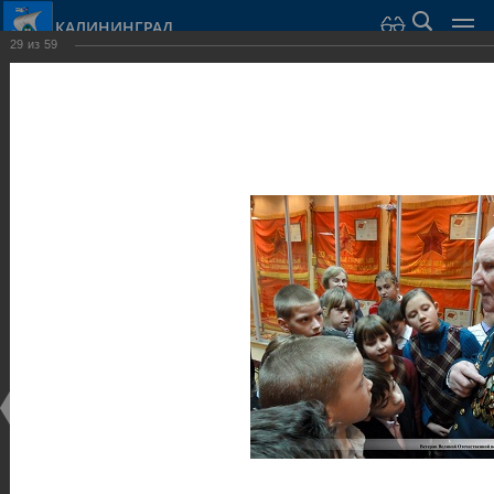
КАЛИНИНГРАД
29
из
59
Город Калининград
›
Город
›
Фотогалерея
›
Калининград
›
Музеи
Музеи
Музеи
25.02.2014