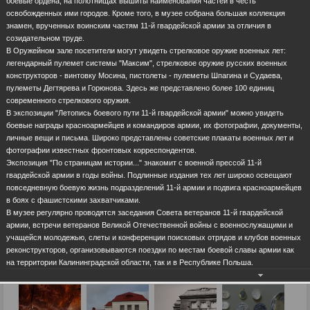
боевые ордена, на полотнищах вышиты наименования частей в честь
освобожденных ими городов. Кроме того, в музее собрана большая коллекция
знамен, врученных воинским частям 11-й гвардейской армии за отличия в
созидательном труде.
В Оружейном зале посетители могут увидеть стрелковое оружие военных лет:
легендарный пулемет системы "Максим", стрелковое оружие русских военных
конструкторов - винтовку Мосина, пистолеты - пулеметы Шпагина и Судаева,
пулеметы Дегтярева и Горюнова. Здесь же представлено более 100 единиц
современного стрелкового оружия.
В экспозиции "Летопись боевого пути 11-й гвардейской армии" можно увидеть
боевые награды красноармейцев и командиров армии, их фотографии, документы,
личные вещи и письма. Широко представлены советские плакаты военных лет и
фотографии известных фронтовых корреспондентов.
Экспозиция "По страницам истории..." знакомит с военной прессой 11-й
гвардейской армии в годы войны. Подлинные издания тех лет широко освещают
повседневную боевую жизнь подразделений 11-й армии и подвига красноармейцев
в боях с фашистскими захватчиками.
В музее регулярно проводятся заседания Совета ветеранов 11-й гвардейской
армии, встречи ветеранов Великой Отечественной войны с военнослужащими и
учащейся молодежью, слеты и конференции поисковых отрядов и клубов военных
реконструкторов, организовываются поездки по местам боевой славы армии как
на территории Калининградской области, так и в Республике Польша.