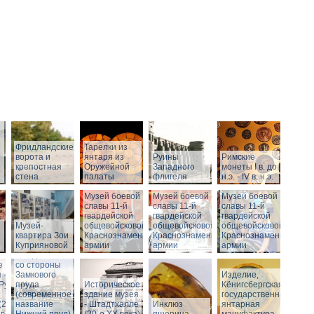
Фридландские
Тарелки из
ворота и
янтаря из
Руины
Римские
о
крепостная
Оружейной
Западного
монеты I в. до
стена
палаты
флигеля
н.э. - IV в. н.э.
Музей боевой
Музей боевой
Музей боевой
Историческое
славы 11-й
славы 11-й
славы 11-й
здание музея
гвардейской
гвардейской
гвардейской
Музей-
-
общевойсковой
общевойсковой
общевойсковой
квартира Зои
Штадтхалле.
Краснознаменной
Краснознаменной
Краснознаменной
Куприяновой
Вид на
армии
армии
армии
Штадтхалле
е
со стороны
 -
Замкового
Изделие,
.Руины
пруда
Историческое
Кёнигсбергская
(современное
здание музея
государственная
(2-я
название
- Штадтхалле
Инклюз
янтарная