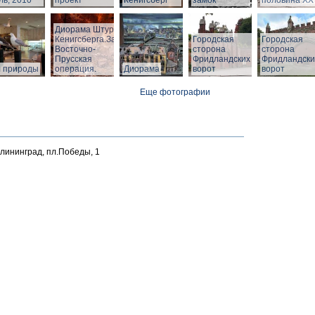
ь, 2010
проект
Кенигсберг
замок
половина ХХ 
Диорама Штурм
Кенигсберга.Зал
Городская
Городская
Восточно-
сторона
сторона
Прусская
Фридландских
Фридландски
л природы
операция.
Диорама
ворот
ворот
Еще фотографии
алининград, пл.Победы, 1