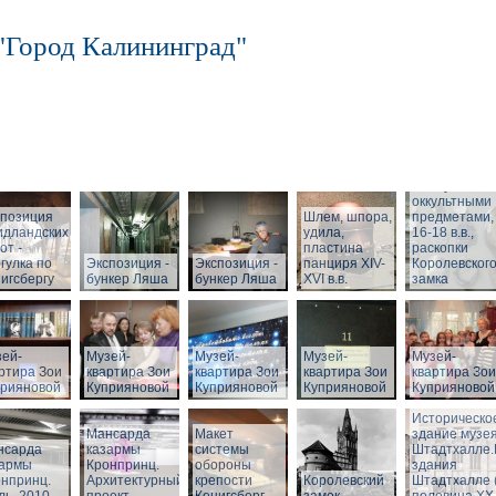
"Город Калининград"
Шкатулка с
оккультными
спозиция
Шлем, шпора,
предметами,
идландских
удила,
16-18 в.в.,
от -
пластина
раскопки
гулка по
Экспозиция -
Экспозиция -
панциря XIV-
Королевског
игсбергу
бункер Ляша
бункер Ляша
XVI в.в.
замка
ей-
Музей-
Музей-
Музей-
Музей-
ртира Зои
квартира Зои
квартира Зои
квартира Зои
квартира Зои
прияновой
Куприяновой
Куприяновой
Куприяновой
Куприяновой
Историческо
Мансарда
Макет
здание музея
нсарда
казармы
системы
Штадтхалле
зармы
Кронпринц.
обороны
здания
нпринц.
Архитектурный
крепости
Королевский
Штадтхалле 