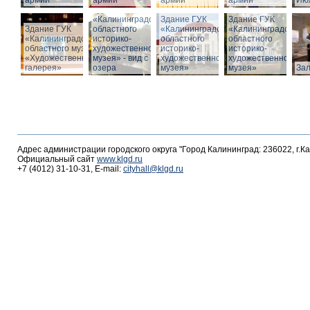
армии
армии
армии
армии
Июл
Здание ГУК
«Калининградского
Здание ГУК
Здание ГУК
Здание ГУК
областного
«Калининградского
«Калининградского
«Калининградского
историко-
областного
областного
областного музея
художественного
историко-
историко-
«Художественная
музея» - вид с
художественного
художественного
галерея»
озера
музея»
музея»
За
Адрес администрации городского округа "Город Калининград: 236022, г.К
Официальный сайт
www.klgd.ru
+7 (4012) 31-10-31, E-mail:
cityhall@klgd.ru