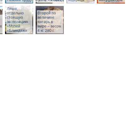
века)
Нижний пруд)
(20-е XX века)
ящерица
мануфактура
Вход в бункер
Ляша,
отдельно
Второй по
стоящую
величине
экспозицию
янтарь в
х
«Музей
мире – весом
«Блиндаж»
4 кг. 280 г.