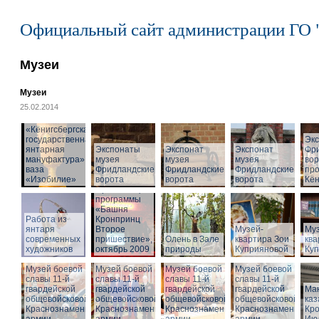
Официальный сайт администрации ГО 
Музеи
Музеи
25.02.2014
«Кёнигсбергская
государственная
Эк
янтарная
Экспонаты
Экспонат
Экспонат
Фр
мануфактура» -
музея
музея
музея
вор
ваза
Фридландские
Фридландские
Фридландские
про
«Изобилие»
ворота
ворота
ворота
Кён
Презентация
программы
«Башня
Работа из
Кронпринц
янтаря
Второе
Музей-
Муз
современных
пришествие»,
Олень в Зале
квартира Зои
ква
художников
октябрь 2009
природы
Куприяновой
Ку
Музей боевой
Музей боевой
Музей боевой
Музей боевой
славы 11-й
славы 11-й
славы 11-й
славы 11-й
гвардейской
гвардейской
гвардейской
гвардейской
Ма
общевойсковой
общевойсковой
общевойсковой
общевойсковой
ка
Краснознаменной
Краснознаменной
Краснознаменной
Краснознаменной
Кро