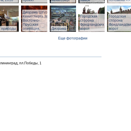
ь, 2010
проект
Кенигсберг
замок
половина ХХ 
Диорама Штурм
Кенигсберга.Зал
Городская
Городская
Восточно-
сторона
сторона
Прусская
Фридландских
Фридландски
л природы
операция.
Диорама
ворот
ворот
Еще фотографии
алининград, пл.Победы, 1