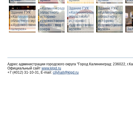
армии
армии
армии
армии
Июл
Здание ГУК
«Калининградского
Здание ГУК
Здание ГУК
Здание ГУК
областного
«Калининградского
«Калининградского
«Калининградского
историко-
областного
областного
областного музея
художественного
историко-
историко-
«Художественная
музея» - вид с
художественного
художественного
галерея»
озера
музея»
музея»
За
Адрес администрации городского округа "Город Калининград: 236022, г.К
Официальный сайт
www.klgd.ru
+7 (4012) 31-10-31, E-mail:
cityhall@klgd.ru