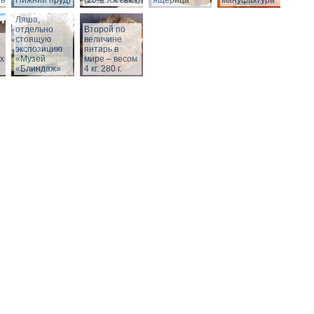
века)
Нижний пруд)
(20-е XX века)
ящерица
мануфактура
Вход в бункер
Ляша,
отдельно
Второй по
стоящую
величине
экспозицию
янтарь в
х
«Музей
мире – весом
«Блиндаж»
4 кг. 280 г.