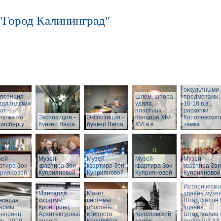
"Город Калининград"
Шкатулка с
оккультными
спозиция
Шлем, шпора,
предметами,
идландских
удила,
16-18 в.в.,
от -
пластина
раскопки
гулка по
Экспозиция -
Экспозиция -
панциря XIV-
Королевског
игсбергу
бункер Ляша
бункер Ляша
XVI в.в.
замка
ей-
Музей-
Музей-
Музей-
Музей-
ртира Зои
квартира Зои
квартира Зои
квартира Зои
квартира Зои
прияновой
Куприяновой
Куприяновой
Куприяновой
Куприяновой
Историческо
Мансарда
Макет
здание музея
нсарда
казармы
системы
Штадтхалле
зармы
Кронпринц.
обороны
здания
нпринц.
Архитектурный
крепости
Королевский
Штадтхалле 