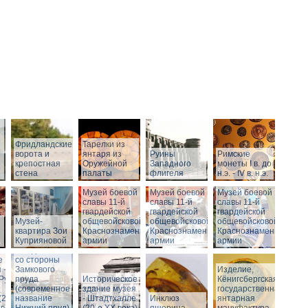
Фридландские
Тарелки из
ворота и
янтаря из
Руины
Римские
о
крепостная
Оружейной
Западного
монеты I в. до
стена
палаты
флигеля
н.э. - IV в. н.э.
Музей боевой
Музей боевой
Музей боевой
Историческое
славы 11-й
славы 11-й
славы 11-й
здание музея
гвардейской
гвардейской
гвардейской
Музей-
-
общевойсковой
общевойсковой
общевойсковой
квартира Зои
Штадтхалле.
Краснознаменной
Краснознаменной
Краснознаменной
Куприяновой
Вид на
армии
армии
армии
Штадтхалле
е
со стороны
 -
Замкового
Изделие,
.Руины
пруда
Историческое
Кёнигсбергская
(современное
здание музея
государственная
(2-я
название
- Штадтхалле
Инклюз
янтарная