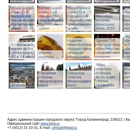
Куприяновой
Куприяновой
Куприяновой
Куприяновой
Ку
Музей боевой
Музей боевой
Музей боевой
славы 11-й
славы 11-й
славы 11-й
Ма
гвардейской
гвардейской
гвардейской
Мансарда
ка
общевойсковой
общевойсковой
общевойсковой
казармы
Кро
Краснознаменной
Краснознаменной
Краснознаменной
Кронпринц.
Ар
армии
армии
армии
Июль, 2010
про
Зд
«Ка
Изделие,
Здание ГУК
обл
Историческое
Кёнигсбергская
«Калининградского
ист
здание музея
государственная
областного музея
худ
- Штадтхалле
Инклюз
янтарная
«Художественная
муз
(20-е XX века)
ящерица
мануфактура
галерея»
оз
Вход в бункер
Ляша,
отдельно
Вто
Городская
Городская
стоящую
ве
сторона
сторона
экспозицию
янт
Фридландских
Фридландских
«Музей
мир
Диорама
ворот
ворот
«Блиндаж»
4 кг
Адрес администрации городского округа "Город Калининград: 236022, г.К
Официальный сайт
www.klgd.ru
+7 (4012) 31-10-31, E-mail:
cityhall@klgd.ru