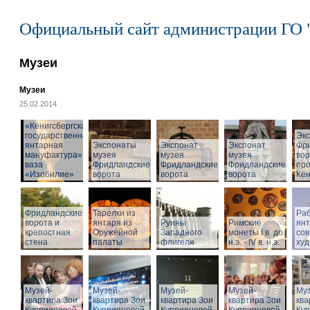
Официальный сайт администрации ГО 
Музеи
Музеи
25.02.2014
«Кёнигсбергская
государственная
Эк
янтарная
Экспонаты
Экспонат
Экспонат
Фр
мануфактура» -
музея
музея
музея
вор
ваза
Фридландские
Фридландские
Фридландские
про
«Изобилие»
ворота
ворота
ворота
Кён
Фридландские
Тарелки из
Раб
ворота и
янтаря из
Руины
Римские
ян
крепостная
Оружейной
Западного
монеты I в. до
со
стена
палаты
флигеля
н.э. - IV в. н.э.
худ
Музей-
Музей-
Музей-
Музей-
Муз
квартира Зои
квартира Зои
квартира Зои
квартира Зои
ква