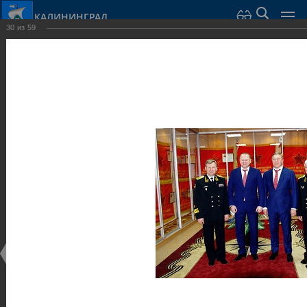
КАЛИНИНГРАД
30
из
59
Город Калининград
›
Город
›
Фотогалерея
›
Калининград
›
Музеи
Музеи
Музеи
25.02.2014