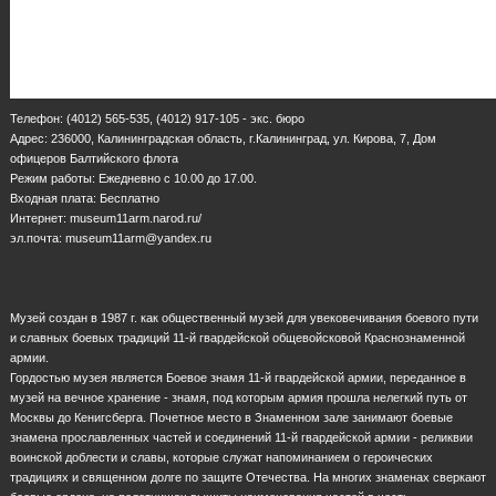
Телефон: (4012) 565-535, (4012) 917-105 - экс. бюро
Адрес: 236000, Калининградская область, г.Калининград, ул. Кирова, 7, Дом
офицеров Балтийского флота
Режим работы: Ежедневно с 10.00 до 17.00.
Входная плата: Бесплатно
Интернет: museum11arm.narod.ru/
эл.почта: museum11arm@yandex.ru
Музей создан в 1987 г. как общественный музей для увековечивания боевого пути
и славных боевых традиций 11-й гвардейской общевойсковой Краснознаменной
армии.
Гордостью музея является Боевое знамя 11-й гвардейской армии, переданное в
музей на вечное хранение - знамя, под которым армия прошла нелегкий путь от
Москвы до Кенигсберга. Почетное место в Знаменном зале занимают боевые
знамена прославленных частей и соединений 11-й гвардейской армии - реликвии
воинской доблести и славы, которые служат напоминанием о героических
традициях и священном долге по защите Отечества. На многих знаменах сверкают