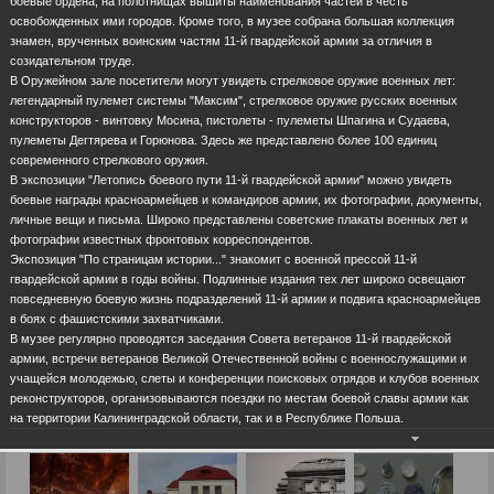
боевые ордена, на полотнищах вышиты наименования частей в честь
освобожденных ими городов. Кроме того, в музее собрана большая коллекция
знамен, врученных воинским частям 11-й гвардейской армии за отличия в
созидательном труде.
В Оружейном зале посетители могут увидеть стрелковое оружие военных лет:
легендарный пулемет системы "Максим", стрелковое оружие русских военных
конструкторов - винтовку Мосина, пистолеты - пулеметы Шпагина и Судаева,
пулеметы Дегтярева и Горюнова. Здесь же представлено более 100 единиц
современного стрелкового оружия.
В экспозиции "Летопись боевого пути 11-й гвардейской армии" можно увидеть
боевые награды красноармейцев и командиров армии, их фотографии, документы,
личные вещи и письма. Широко представлены советские плакаты военных лет и
фотографии известных фронтовых корреспондентов.
Экспозиция "По страницам истории..." знакомит с военной прессой 11-й
гвардейской армии в годы войны. Подлинные издания тех лет широко освещают
повседневную боевую жизнь подразделений 11-й армии и подвига красноармейцев
в боях с фашистскими захватчиками.
В музее регулярно проводятся заседания Совета ветеранов 11-й гвардейской
армии, встречи ветеранов Великой Отечественной войны с военнослужащими и
учащейся молодежью, слеты и конференции поисковых отрядов и клубов военных
реконструкторов, организовываются поездки по местам боевой славы армии как
на территории Калининградской области, так и в Республике Польша.