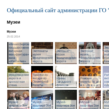
Официальный сайт администрации ГО 
Музеи
Музеи
25.02.2014
«Кёнигсбергская
государственная
Эк
янтарная
Экспонаты
Экспонат
Экспонат
Фр
мануфактура» -
музея
музея
музея
вор
ваза
Фридландские
Фридландские
Фридландские
про
«Изобилие»
ворота
ворота
ворота
Кён
Фридландские
Тарелки из
Раб
ворота и
янтаря из
Руины
Римские
ян
крепостная
Оружейной
Западного
монеты I в. до
со
стена
палаты
флигеля
н.э. - IV в. н.э.
худ
Музей-
Музей-
Музей-
Музей-
Муз
квартира Зои
квартира Зои
квартира Зои
квартира Зои
ква