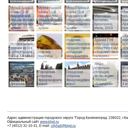
Куприяновой
Куприяновой
Куприяновой
Куприяновой
Ку
Музей боевой
Музей боевой
Музей боевой
славы 11-й
славы 11-й
славы 11-й
Ма
гвардейской
гвардейской
гвардейской
Мансарда
ка
общевойсковой
общевойсковой
общевойсковой
казармы
Кро
Краснознаменной
Краснознаменной
Краснознаменной
Кронпринц.
Ар
армии
армии
армии
Июль, 2010
про
Зд
«Ка
Изделие,
Здание ГУК
обл
Историческое
Кёнигсбергская
«Калининградского
ист
здание музея
государственная
областного музея
худ
- Штадтхалле
Инклюз
янтарная
«Художественная
муз
(20-е XX века)
ящерица
мануфактура
галерея»
оз
Вход в бункер
Ляша,
отдельно
Вто
Городская
Городская
стоящую
ве
сторона
сторона
экспозицию
янт
Фридландских
Фридландских
«Музей
мир
Диорама
ворот
ворот
«Блиндаж»
4 кг
Адрес администрации городского округа "Город Калининград: 236022, г.К
Официальный сайт
www.klgd.ru
+7 (4012) 31-10-31, E-mail:
cityhall@klgd.ru