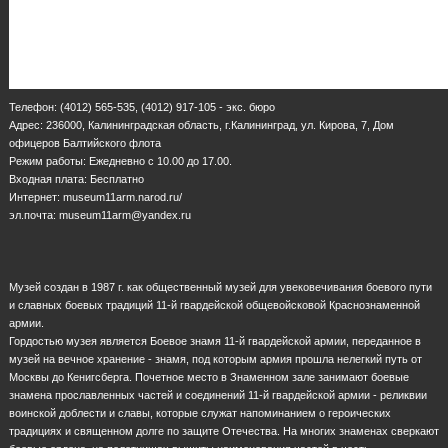
Телефон: (4012) 565-535, (4012) 917-105 - экс. бюро
Адрес: 236000, Калининградская область, г.Калининград, ул. Кирова, 7, Дом
офицеров Балтийского флота
Режим работы: Ежедневно с 10.00 до 17.00.
Входная плата: Бесплатно
Интернет: museum11arm.narod.ru/
эл.почта: museum11arm@yandex.ru
Музей создан в 1987 г. как общественный музей для увековечивания боевого пути
и славных боевых традиций 11-й гвардейской общевойсковой Краснознаменной
армии.
Гордостью музея является Боевое знамя 11-й гвардейской армии, переданное в
музей на вечное хранение - знамя, под которым армия прошла нелегкий путь от
Москвы до Кенигсберга. Почетное место в Знаменном зале занимают боевые
знамена прославленных частей и соединений 11-й гвардейской армии - реликвии
воинской доблести и славы, которые служат напоминанием о героических
традициях и священном долге по защите Отечества. На многих знаменах сверкают