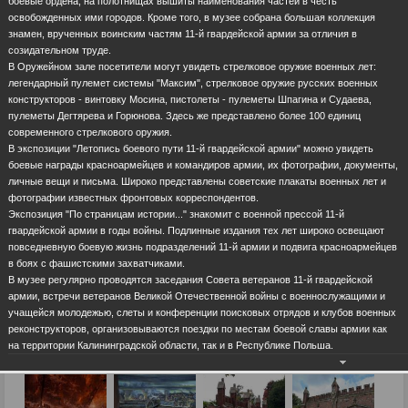
боевые ордена, на полотнищах вышиты наименования частей в честь
освобожденных ими городов. Кроме того, в музее собрана большая коллекция
знамен, врученных воинским частям 11-й гвардейской армии за отличия в
созидательном труде.
В Оружейном зале посетители могут увидеть стрелковое оружие военных лет:
легендарный пулемет системы "Максим", стрелковое оружие русских военных
конструкторов - винтовку Мосина, пистолеты - пулеметы Шпагина и Судаева,
пулеметы Дегтярева и Горюнова. Здесь же представлено более 100 единиц
современного стрелкового оружия.
В экспозиции "Летопись боевого пути 11-й гвардейской армии" можно увидеть
боевые награды красноармейцев и командиров армии, их фотографии, документы,
личные вещи и письма. Широко представлены советские плакаты военных лет и
фотографии известных фронтовых корреспондентов.
Экспозиция "По страницам истории..." знакомит с военной прессой 11-й
гвардейской армии в годы войны. Подлинные издания тех лет широко освещают
повседневную боевую жизнь подразделений 11-й армии и подвига красноармейцев
в боях с фашистскими захватчиками.
В музее регулярно проводятся заседания Совета ветеранов 11-й гвардейской
армии, встречи ветеранов Великой Отечественной войны с военнослужащими и
учащейся молодежью, слеты и конференции поисковых отрядов и клубов военных
реконструкторов, организовываются поездки по местам боевой славы армии как
на территории Калининградской области, так и в Республике Польша.