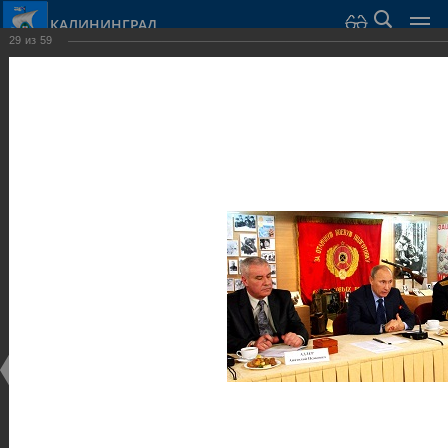
КАЛИНИНГРАД
29
из
59
Город Калининград
›
Город
›
Фотогалерея
›
Калининград
›
Музеи
Музеи
Музеи
25.02.2014