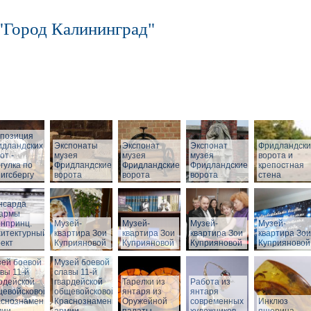
"Город Калининград"
спозиция
идландских
Экспонаты
Экспонат
Экспонат
Фридландск
от -
музея
музея
музея
ворота и
гулка по
Фридландские
Фридландские
Фридландские
крепостная
игсбергу
ворота
ворота
ворота
стена
нсарда
зармы
нпринц.
Музей-
Музей-
Музей-
Музей-
хитектурный
квартира Зои
квартира Зои
квартира Зои
квартира Зои
ект
Куприяновой
Куприяновой
Куприяновой
Куприяновой
ей боевой
Музей боевой
вы 11-й
славы 11-й
рдейской
гвардейской
Тарелки из
Работа из
щевойсковой
общевойсковой
янтаря из
янтаря
аснознаменной
Краснознаменной
Оружейной
современных
Инклюз