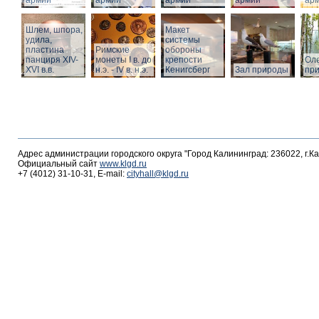
армии
армии
армии
армии
ар
Шлем, шпора,
Макет
удила,
системы
пластина
Римские
обороны
панциря XIV-
монеты I в. до
крепости
Оле
XVI в.в.
н.э. - IV в. н.э.
Кенигсберг
Зал природы
пр
Адрес администрации городского округа "Город Калининград: 236022, г.К
Официальный сайт
www.klgd.ru
+7 (4012) 31-10-31, E-mail:
cityhall@klgd.ru