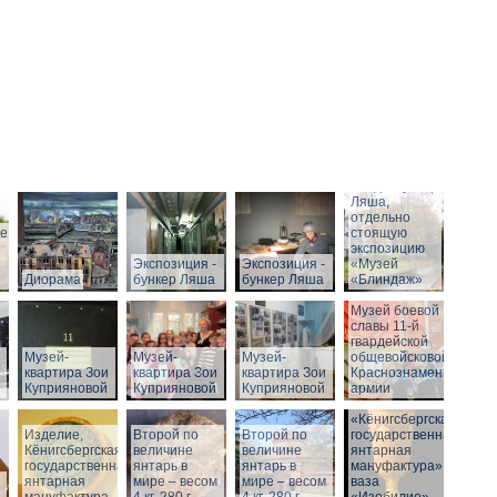
Вход в бункер
Ляша,
отдельно
ие
стоящую
экспозицию
Экспозиция -
Экспозиция -
«Музей
Диорама
бункер Ляша
бункер Ляша
«Блиндаж»
Музей боевой
славы 11-й
гвардейской
Музей-
Музей-
Музей-
общевойсковой
квартира Зои
квартира Зои
квартира Зои
Краснознаменной
Куприяновой
Куприяновой
Куприяновой
армии
«Кёнигсбергская
Изделие,
Второй по
Историческое
Второй по
государственная
Кёнигсбергская
величине
здание музея
величине
янтарная
государственная
янтарь в
-
янтарь в
мануфактура» -
янтарная
мире – весом
Штадтхалле.
мире – весом
ваза