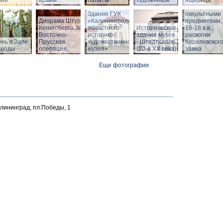
мии
армии
палаты
художников
ящерица
Шкатулка с
Здание ГУК
оккультными
Диорама Штурм
«Калининградского
предметами,
Кенигсберга.Зал
областного
Историческое
16-18 в.в.,
Восточно-
историко-
здание музея
раскопки
нь в Зале
Прусская
художественного
- Штадтхалле
Королевског
ироды
операция.
музея»
(20-е XX века)
замка
Еще фотографии
алининград, пл.Победы, 1