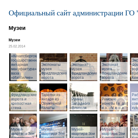
Официальный сайт администрации ГО 
Музеи
Музеи
25.02.2014
«Кёнигсбергская
государственная
Эк
янтарная
Экспонаты
Экспонат
Экспонат
Фр
мануфактура» -
музея
музея
музея
вор
ваза
Фридландские
Фридландские
Фридландские
про
«Изобилие»
ворота
ворота
ворота
Кён
Фридландские
Тарелки из
Раб
ворота и
янтаря из
Руины
Римские
ян
крепостная
Оружейной
Западного
монеты I в. до
со
стена
палаты
флигеля
н.э. - IV в. н.э.
худ
Музей-
Музей-
Музей-
Музей-
Муз
квартира Зои
квартира Зои
квартира Зои
квартира Зои
ква