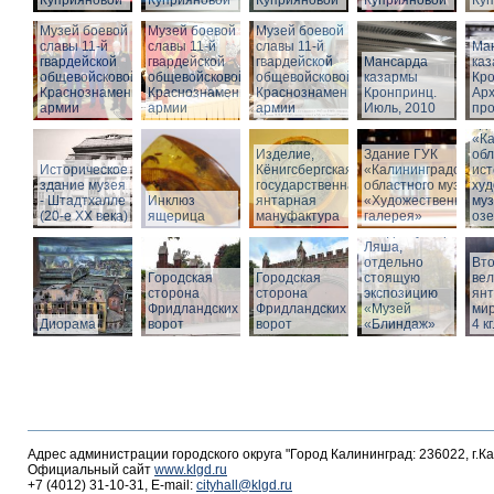
Куприяновой
Куприяновой
Куприяновой
Куприяновой
Ку
Музей боевой
Музей боевой
Музей боевой
славы 11-й
славы 11-й
славы 11-й
Ма
гвардейской
гвардейской
гвардейской
Мансарда
ка
общевойсковой
общевойсковой
общевойсковой
казармы
Кро
Краснознаменной
Краснознаменной
Краснознаменной
Кронпринц.
Ар
армии
армии
армии
Июль, 2010
про
Зд
«Ка
Изделие,
Здание ГУК
обл
Историческое
Кёнигсбергская
«Калининградского
ист
здание музея
государственная
областного музея
худ
- Штадтхалле
Инклюз
янтарная
«Художественная
муз
(20-е XX века)
ящерица
мануфактура
галерея»
оз
Вход в бункер
Ляша,
отдельно
Вто
Городская
Городская
стоящую
ве
сторона
сторона
экспозицию
янт
Фридландских
Фридландских
«Музей
мир
Диорама
ворот
ворот
«Блиндаж»
4 кг
Адрес администрации городского округа "Город Калининград: 236022, г.К
Официальный сайт
www.klgd.ru
+7 (4012) 31-10-31, E-mail:
cityhall@klgd.ru