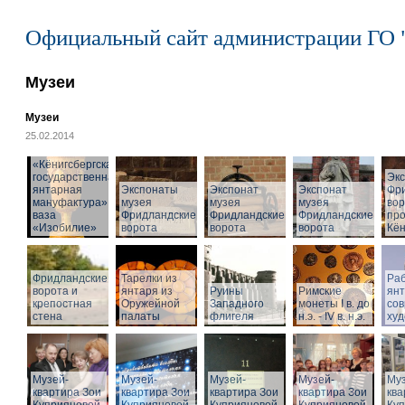
Официальный сайт администрации ГО 
Музеи
Музеи
25.02.2014
«Кёнигсбергская
государственная
Эк
янтарная
Экспонаты
Экспонат
Экспонат
Фр
мануфактура» -
музея
музея
музея
вор
ваза
Фридландские
Фридландские
Фридландские
про
«Изобилие»
ворота
ворота
ворота
Кён
Фридландские
Тарелки из
Раб
ворота и
янтаря из
Руины
Римские
ян
крепостная
Оружейной
Западного
монеты I в. до
со
стена
палаты
флигеля
н.э. - IV в. н.э.
худ
Музей-
Музей-
Музей-
Музей-
Муз
квартира Зои
квартира Зои
квартира Зои
квартира Зои
ква