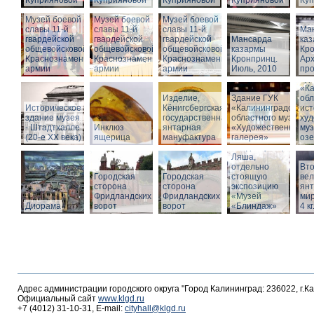
Куприяновой
Куприяновой
Куприяновой
Куприяновой
Ку
Музей боевой
Музей боевой
Музей боевой
славы 11-й
славы 11-й
славы 11-й
Ма
гвардейской
гвардейской
гвардейской
Мансарда
ка
общевойсковой
общевойсковой
общевойсковой
казармы
Кро
Краснознаменной
Краснознаменной
Краснознаменной
Кронпринц.
Ар
армии
армии
армии
Июль, 2010
про
Зд
«Ка
Изделие,
Здание ГУК
обл
Историческое
Кёнигсбергская
«Калининградского
ист
здание музея
государственная
областного музея
худ
- Штадтхалле
Инклюз
янтарная
«Художественная
муз
(20-е XX века)
ящерица
мануфактура
галерея»
оз
Вход в бункер
Ляша,
отдельно
Вто
Городская
Городская
стоящую
ве
сторона
сторона
экспозицию
янт
Фридландских
Фридландских
«Музей
мир
Диорама
ворот
ворот
«Блиндаж»
4 кг
Адрес администрации городского округа "Город Калининград: 236022, г.К
Официальный сайт
www.klgd.ru
+7 (4012) 31-10-31, E-mail:
cityhall@klgd.ru