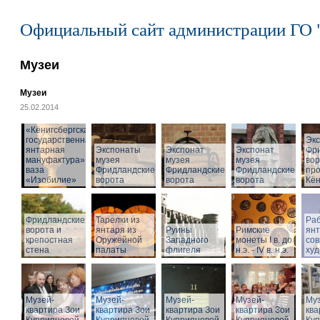
Официальный сайт администрации ГО 
Музеи
Музеи
25.02.2014
«Кёнигсбергская
государственная
Эк
янтарная
Экспонаты
Экспонат
Экспонат
Фр
мануфактура» -
музея
музея
музея
вор
ваза
Фридландские
Фридландские
Фридландские
про
«Изобилие»
ворота
ворота
ворота
Кён
Фридландские
Тарелки из
Раб
ворота и
янтаря из
Руины
Римские
ян
крепостная
Оружейной
Западного
монеты I в. до
со
стена
палаты
флигеля
н.э. - IV в. н.э.
худ
Музей-
Музей-
Музей-
Музей-
Муз
квартира Зои
квартира Зои
квартира Зои
квартира Зои
ква