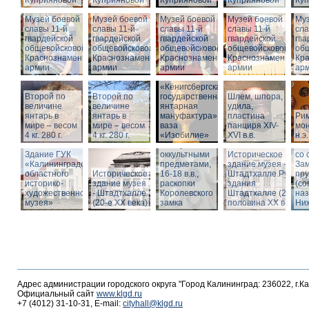
Куприяновой
Куприяновой
Куприяновой
Куприяновой
Ку
Музей боевой
Музей боевой
Музей боевой
Музей боевой
Муз
славы 11-й
славы 11-й
славы 11-й
славы 11-й
сла
гвардейской
гвардейской
гвардейской
гвардейской
гва
общевойсковой
общевойсковой
общевойсковой
общевойсковой
об
Краснознаменной
Краснознаменной
Краснознаменной
Краснознаменной
Кр
армии
армии
армии
армии
ар
«Кёнигсбергская
Второй по
Второй по
государственная
Шлем, шпора,
Ист
величине
величине
янтарная
удила,
зда
янтарь в
янтарь в
мануфактура» -
пластина
Ри
-
мире – весом
мире – весом
ваза
панциря XIV-
мон
Шт
4 кг. 280 г.
4 кг. 280 г.
«Изобилие»
XVI в.в.
н.э.
Вид
Шкатулка с
Шт
Здание ГУК
оккультными
Историческое
со 
«Калининградского
предметами,
здание музея -
Зам
областного
Историческое
16-18 в.в.,
Штадтхалле.Руины
пр
историко-
здание музея
раскопки
здания
(со
художественного
- Штадтхалле
Королевского
Штадтхалле (2-я
на
музея»
(20-е XX века)
замка
половина ХХ века)
Ниж
Адрес администрации городского округа "Город Калининград: 236022, г.К
Официальный сайт
www.klgd.ru
+7 (4012) 31-10-31, E-mail:
cityhall@klgd.ru