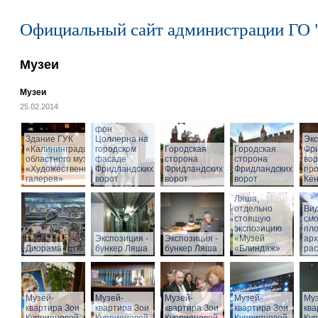
Официальный сайт администрации ГО 
Музеи
Музеи
25.02.2014
Cкульптура
Фридриха
фон
Здание ГУК
Цоллерна на
Эк
«Калининградского
городском
Городская
Городская
Фр
областного музея
фасаде
сторона
сторона
вор
«Художественная
Фридландских
Фридландских
Фридландских
про
галерея»
ворот
ворот
ворот
Кён
Вход в бункер
Ляша,
отдельно
Вид
стоящую
см
экспозицию
пл
Экспозиция -
Экспозиция -
«Музей
арх
Диорама
бункер Ляша
бункер Ляша
«Блиндаж»
рас
Музей-
Музей-
Музей-
Музей-
Муз
квартира Зои
квартира Зои
квартира Зои
квартира Зои
ква