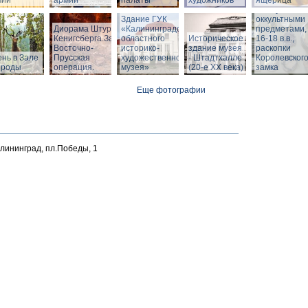
мии
армии
палаты
художников
ящерица
Шкатулка с
Здание ГУК
оккультными
Диорама Штурм
«Калининградского
предметами,
Кенигсберга.Зал
областного
Историческое
16-18 в.в.,
Восточно-
историко-
здание музея
раскопки
нь в Зале
Прусская
художественного
- Штадтхалле
Королевског
ироды
операция.
музея»
(20-е XX века)
замка
Еще фотографии
алининград, пл.Победы, 1