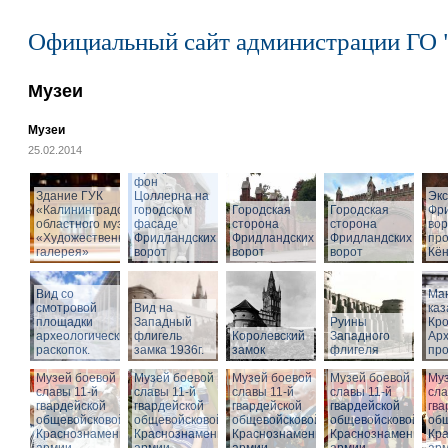
Официальный сайт администрации ГО 
Музеи
Музеи
25.02.2014
Cкульптура
Фридриха
фон
Здание ГУК
Цоллерна на
Эк
«Калининградского
городском
Городская
Городская
Фр
областного музея
фасаде
сторона
сторона
вор
«Художественная
Фридландских
Фридландских
Фридландских
про
галерея»
ворот
ворот
ворот
Кён
Вид со
Ма
смотровой
Вид на
ка
площадки
Западный
Руины
Кро
археологических
флигель
Королевский
Западного
Ар
раскопок.
замка 1936г.
замок
флигеля
про
Музей боевой
Музей боевой
Музей боевой
Музей боевой
Муз
славы 11-й
славы 11-й
славы 11-й
славы 11-й
сла
гвардейской
гвардейской
гвардейской
гвардейской
гва
общевойсковой
общевойсковой
общевойсковой
общевойсковой
об
Краснознаменной
Краснознаменной
Краснознаменной
Краснознаменной
Кр