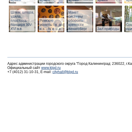
армии
армии
армии
армии
ар
Шлем, шпора,
Макет
удила,
системы
пластина
Римские
обороны
панциря XIV-
монеты I в. до
крепости
Оле
XVI в.в.
н.э. - IV в. н.э.
Кенигсберг
Зал природы
пр
Адрес администрации городского округа "Город Калининград: 236022, г.К
Официальный сайт
www.klgd.ru
+7 (4012) 31-10-31, E-mail:
cityhall@klgd.ru