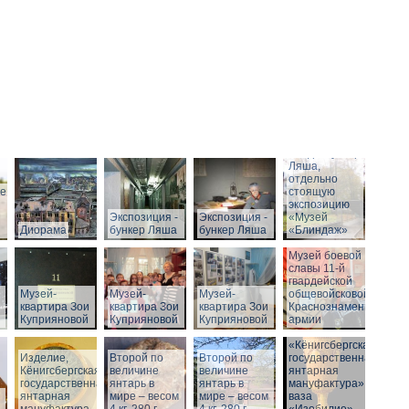
Вход в бункер
Ляша,
отдельно
ие
стоящую
экспозицию
Экспозиция -
Экспозиция -
«Музей
Диорама
бункер Ляша
бункер Ляша
«Блиндаж»
Музей боевой
славы 11-й
гвардейской
Музей-
Музей-
Музей-
общевойсковой
квартира Зои
квартира Зои
квартира Зои
Краснознаменной
Куприяновой
Куприяновой
Куприяновой
армии
«Кёнигсбергская
Изделие,
Второй по
Историческое
Второй по
государственная
Кёнигсбергская
величине
здание музея
величине
янтарная
государственная
янтарь в
-
янтарь в
мануфактура» -
янтарная
мире – весом
Штадтхалле.
мире – весом
ваза