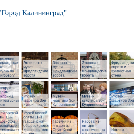
"Город Калининград"
спозиция
идландских
Экспонаты
Экспонат
Экспонат
Фридландск
от -
музея
музея
музея
ворота и
гулка по
Фридландские
Фридландские
Фридландские
крепостная
игсбергу
ворота
ворота
ворота
стена
нсарда
зармы
нпринц.
Музей-
Музей-
Музей-
Музей-
хитектурный
квартира Зои
квартира Зои
квартира Зои
квартира Зои
ект
Куприяновой
Куприяновой
Куприяновой
Куприяновой
ей боевой
Музей боевой
вы 11-й
славы 11-й
рдейской
гвардейской
Тарелки из
Работа из
щевойсковой
общевойсковой
янтаря из
янтаря
аснознаменной
Краснознаменной
Оружейной
современных
Инклюз