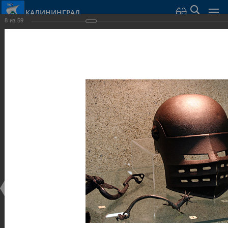
КАЛИНИНГРАД
8
из
59
Город Калининград
›
Город
›
Фотогалерея
›
Калининград
›
Музеи
Музеи
Музеи
25.02.2014