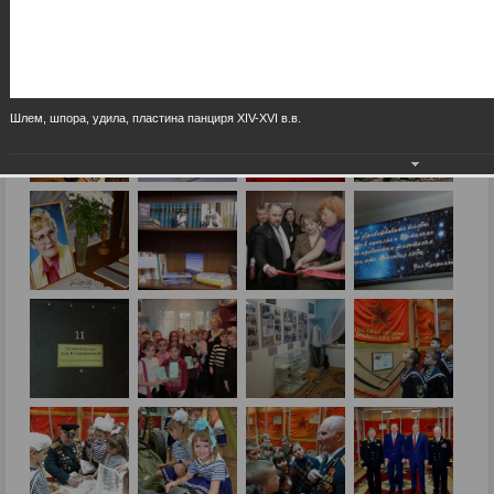
Шлем, шпора, удила, пластина панциря XIV-XVI в.в.