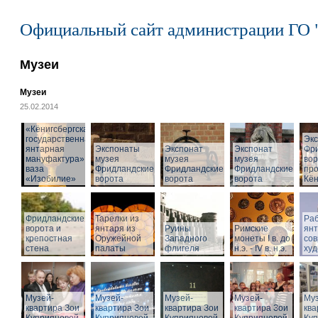
Официальный сайт администрации ГО 
Музеи
Музеи
25.02.2014
«Кёнигсбергская
государственная
Эк
янтарная
Экспонаты
Экспонат
Экспонат
Фр
мануфактура» -
музея
музея
музея
вор
ваза
Фридландские
Фридландские
Фридландские
про
«Изобилие»
ворота
ворота
ворота
Кён
Фридландские
Тарелки из
Раб
ворота и
янтаря из
Руины
Римские
ян
крепостная
Оружейной
Западного
монеты I в. до
со
стена
палаты
флигеля
н.э. - IV в. н.э.
худ
Музей-
Музей-
Музей-
Музей-
Муз
квартира Зои
квартира Зои
квартира Зои
квартира Зои
ква