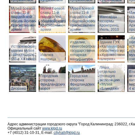
Куприяновой
Куприяновой
Куприяновой
Куприяновой
Ку
Музей боевой
Музей боевой
Музей боевой
славы 11-й
славы 11-й
славы 11-й
Ма
гвардейской
гвардейской
гвардейской
Мансарда
ка
общевойсковой
общевойсковой
общевойсковой
казармы
Кро
Краснознаменной
Краснознаменной
Краснознаменной
Кронпринц.
Ар
армии
армии
армии
Июль, 2010
про
Зд
«Ка
Изделие,
Здание ГУК
обл
Историческое
Кёнигсбергская
«Калининградского
ист
здание музея
государственная
областного музея
худ
- Штадтхалле
Инклюз
янтарная
«Художественная
муз
(20-е XX века)
ящерица
мануфактура
галерея»
оз
Вход в бункер
Ляша,
отдельно
Вто
Городская
Городская
стоящую
ве
сторона
сторона
экспозицию
янт
Фридландских
Фридландских
«Музей
мир
Диорама
ворот
ворот
«Блиндаж»
4 кг
Адрес администрации городского округа "Город Калининград: 236022, г.К
Официальный сайт
www.klgd.ru
+7 (4012) 31-10-31, E-mail:
cityhall@klgd.ru