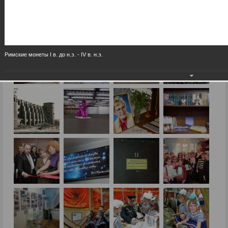
Римские монеты I в. до н.э. - IV в. н.э.