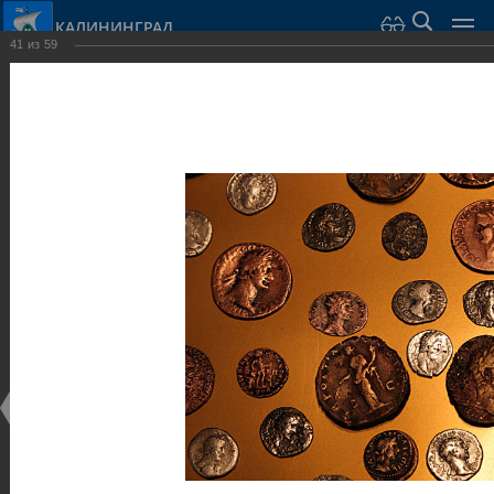
КАЛИНИНГРАД
41
из
59
Город Калининград
›
Город
›
Фотогалерея
›
Калининград
›
Музеи
Музеи
Музеи
25.02.2014