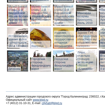
Куприяновой
Куприяновой
Куприяновой
Куприяновой
Ку
Музей боевой
Музей боевой
Музей боевой
славы 11-й
славы 11-й
славы 11-й
Ма
гвардейской
гвардейской
гвардейской
Мансарда
ка
общевойсковой
общевойсковой
общевойсковой
казармы
Кро
Краснознаменной
Краснознаменной
Краснознаменной
Кронпринц.
Ар
армии
армии
армии
Июль, 2010
про
Зд
«Ка
Изделие,
Здание ГУК
обл
Историческое
Кёнигсбергская
«Калининградского
ист
здание музея
государственная
областного музея
худ
- Штадтхалле
Инклюз
янтарная
«Художественная
муз
(20-е XX века)
ящерица
мануфактура
галерея»
оз
Вход в бункер
Ляша,
отдельно
Вто
Городская
Городская
стоящую
ве
сторона
сторона
экспозицию
янт
Фридландских
Фридландских
«Музей
мир
Диорама
ворот
ворот
«Блиндаж»
4 кг
Адрес администрации городского округа "Город Калининград: 236022, г.К
Официальный сайт
www.klgd.ru
+7 (4012) 31-10-31, E-mail:
cityhall@klgd.ru