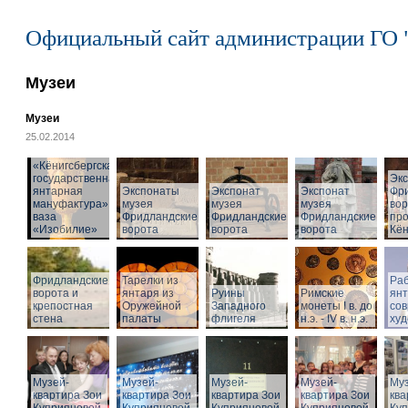
Официальный сайт администрации ГО 
Музеи
Музеи
25.02.2014
«Кёнигсбергская
государственная
Эк
янтарная
Экспонаты
Экспонат
Экспонат
Фр
мануфактура» -
музея
музея
музея
вор
ваза
Фридландские
Фридландские
Фридландские
про
«Изобилие»
ворота
ворота
ворота
Кён
Фридландские
Тарелки из
Раб
ворота и
янтаря из
Руины
Римские
ян
крепостная
Оружейной
Западного
монеты I в. до
со
стена
палаты
флигеля
н.э. - IV в. н.э.
худ
Музей-
Музей-
Музей-
Музей-
Муз
квартира Зои
квартира Зои
квартира Зои
квартира Зои
ква