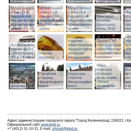
Куприяновой
Куприяновой
Куприяновой
Куприяновой
Ку
Музей боевой
Музей боевой
Музей боевой
славы 11-й
славы 11-й
славы 11-й
Ма
гвардейской
гвардейской
гвардейской
Мансарда
ка
общевойсковой
общевойсковой
общевойсковой
казармы
Кро
Краснознаменной
Краснознаменной
Краснознаменной
Кронпринц.
Ар
армии
армии
армии
Июль, 2010
про
Зд
«Ка
Изделие,
Здание ГУК
обл
Историческое
Кёнигсбергская
«Калининградского
ист
здание музея
государственная
областного музея
худ
- Штадтхалле
Инклюз
янтарная
«Художественная
муз
(20-е XX века)
ящерица
мануфактура
галерея»
оз
Вход в бункер
Ляша,
отдельно
Вто
Городская
Городская
стоящую
ве
сторона
сторона
экспозицию
янт
Фридландских
Фридландских
«Музей
мир
Диорама
ворот
ворот
«Блиндаж»
4 кг
Адрес администрации городского округа "Город Калининград: 236022, г.К
Официальный сайт
www.klgd.ru
+7 (4012) 31-10-31, E-mail:
cityhall@klgd.ru