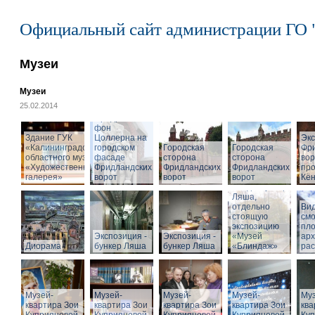
Официальный сайт администрации ГО 
Музеи
Музеи
25.02.2014
Cкульптура
Фридриха
фон
Здание ГУК
Цоллерна на
Эк
«Калининградского
городском
Городская
Городская
Фр
областного музея
фасаде
сторона
сторона
вор
«Художественная
Фридландских
Фридландских
Фридландских
про
галерея»
ворот
ворот
ворот
Кён
Вход в бункер
Ляша,
отдельно
Вид
стоящую
см
экспозицию
пл
Экспозиция -
Экспозиция -
«Музей
арх
Диорама
бункер Ляша
бункер Ляша
«Блиндаж»
рас
Музей-
Музей-
Музей-
Музей-
Муз
квартира Зои
квартира Зои
квартира Зои
квартира Зои
ква