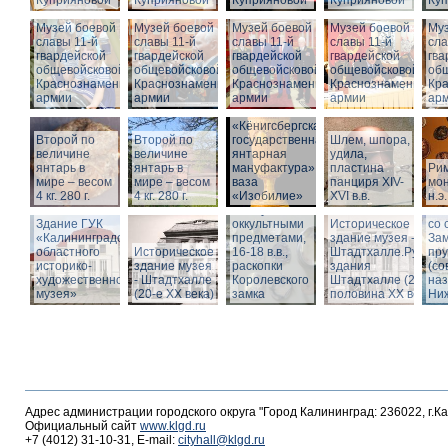
Куприяновой
Куприяновой
Куприяновой
Куприяновой
Ку
Музей боевой
Музей боевой
Музей боевой
Музей боевой
Муз
славы 11-й
славы 11-й
славы 11-й
славы 11-й
сла
гвардейской
гвардейской
гвардейской
гвардейской
гва
общевойсковой
общевойсковой
общевойсковой
общевойсковой
об
Краснознаменной
Краснознаменной
Краснознаменной
Краснознаменной
Кр
армии
армии
армии
армии
ар
«Кёнигсбергская
Второй по
Второй по
государственная
Шлем, шпора,
Ист
величине
величине
янтарная
удила,
зда
янтарь в
янтарь в
мануфактура» -
пластина
Ри
-
мире – весом
мире – весом
ваза
панциря XIV-
мон
Шт
4 кг. 280 г.
4 кг. 280 г.
«Изобилие»
XVI в.в.
н.э.
Вид
Шкатулка с
Шт
Здание ГУК
оккультными
Историческое
со 
«Калининградского
предметами,
здание музея -
Зам
областного
Историческое
16-18 в.в.,
Штадтхалле.Руины
пр
историко-
здание музея
раскопки
здания
(со
художественного
- Штадтхалле
Королевского
Штадтхалле (2-я
на
музея»
(20-е XX века)
замка
половина ХХ века)
Ниж
Адрес администрации городского округа "Город Калининград: 236022, г.К
Официальный сайт
www.klgd.ru
+7 (4012) 31-10-31, E-mail:
cityhall@klgd.ru