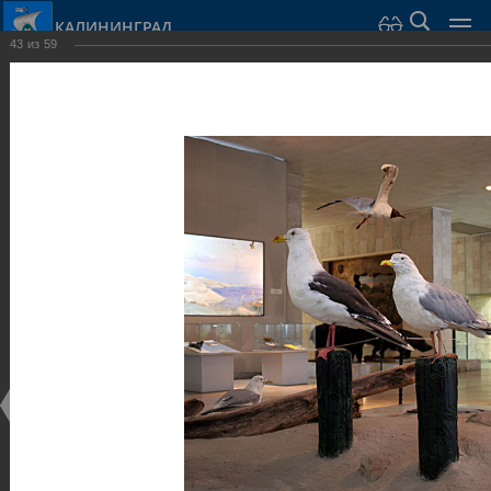
КАЛИНИНГРАД
43
из
59
Город Калининград
›
Город
›
Фотогалерея
›
Калининград
›
Музеи
Музеи
Музеи
25.02.2014