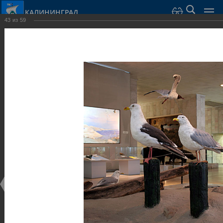
КАЛИНИНГРАД
43
из
59
Город Калининград
›
Город
›
Фотогалерея
›
Калининград
›
Музеи
Музеи
Музеи
25.02.2014