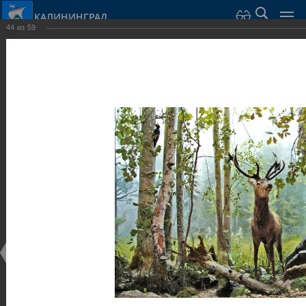
КАЛИНИНГРАД
44
из
59
Город Калининград
›
Город
›
Фотогалерея
›
Калининград
›
Музеи
Музеи
Музеи
25.02.2014