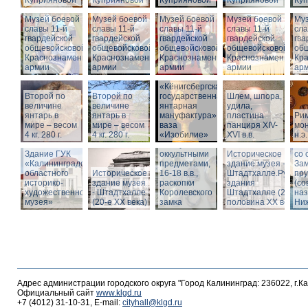
Куприяновой
Куприяновой
Куприяновой
Куприяновой
Ку
Музей боевой
Музей боевой
Музей боевой
Музей боевой
Муз
славы 11-й
славы 11-й
славы 11-й
славы 11-й
сла
гвардейской
гвардейской
гвардейской
гвардейской
гва
общевойсковой
общевойсковой
общевойсковой
общевойсковой
об
Краснознаменной
Краснознаменной
Краснознаменной
Краснознаменной
Кр
армии
армии
армии
армии
ар
«Кёнигсбергская
Второй по
Второй по
государственная
Шлем, шпора,
Ист
величине
величине
янтарная
удила,
зда
янтарь в
янтарь в
мануфактура» -
пластина
Ри
-
мире – весом
мире – весом
ваза
панциря XIV-
мон
Шт
4 кг. 280 г.
4 кг. 280 г.
«Изобилие»
XVI в.в.
н.э.
Вид
Шкатулка с
Шт
Здание ГУК
оккультными
Историческое
со 
«Калининградского
предметами,
здание музея -
Зам
областного
Историческое
16-18 в.в.,
Штадтхалле.Руины
пр
историко-
здание музея
раскопки
здания
(со
художественного
- Штадтхалле
Королевского
Штадтхалле (2-я
на
музея»
(20-е XX века)
замка
половина ХХ века)
Ниж
Адрес администрации городского округа "Город Калининград: 236022, г.К
Официальный сайт
www.klgd.ru
+7 (4012) 31-10-31, E-mail:
cityhall@klgd.ru