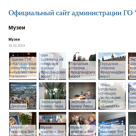
Официальный сайт администрации ГО 
Музеи
Музеи
25.02.2014
Cкульптура
Фридриха
фон
Здание ГУК
Цоллерна на
Эк
«Калининградского
городском
Городская
Городская
Фр
областного музея
фасаде
сторона
сторона
вор
«Художественная
Фридландских
Фридландских
Фридландских
про
галерея»
ворот
ворот
ворот
Кён
Вход в бункер
Ляша,
отдельно
Вид
стоящую
см
экспозицию
пл
Экспозиция -
Экспозиция -
«Музей
арх
Диорама
бункер Ляша
бункер Ляша
«Блиндаж»
рас
Музей-
Музей-
Музей-
Музей-
Муз
квартира Зои
квартира Зои
квартира Зои
квартира Зои
ква