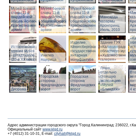
Куприяновой
Куприяновой
Куприяновой
Куприяновой
Ку
Музей боевой
Музей боевой
Музей боевой
славы 11-й
славы 11-й
славы 11-й
Ма
гвардейской
гвардейской
гвардейской
Мансарда
ка
общевойсковой
общевойсковой
общевойсковой
казармы
Кро
Краснознаменной
Краснознаменной
Краснознаменной
Кронпринц.
Ар
армии
армии
армии
Июль, 2010
про
Зд
«Ка
Изделие,
Здание ГУК
обл
Историческое
Кёнигсбергская
«Калининградского
ист
здание музея
государственная
областного музея
худ
- Штадтхалле
Инклюз
янтарная
«Художественная
муз
(20-е XX века)
ящерица
мануфактура
галерея»
оз
Вход в бункер
Ляша,
отдельно
Вто
Городская
Городская
стоящую
ве
сторона
сторона
экспозицию
янт
Фридландских
Фридландских
«Музей
мир
Диорама
ворот
ворот
«Блиндаж»
4 кг
Адрес администрации городского округа "Город Калининград: 236022, г.К
Официальный сайт
www.klgd.ru
+7 (4012) 31-10-31, E-mail:
cityhall@klgd.ru