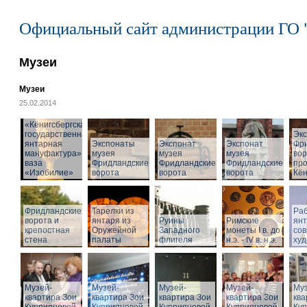
Официальный сайт администрации ГО 
Музеи
Музеи
25.02.2014
«Кёнигсбергская
государственная
Эк
янтарная
Экспонаты
Экспонат
Экспонат
Фр
мануфактура» -
музея
музея
музея
вор
ваза
Фридландские
Фридландские
Фридландские
про
«Изобилие»
ворота
ворота
ворота
Кён
Фридландские
Тарелки из
Раб
ворота и
янтаря из
Руины
Римские
ян
крепостная
Оружейной
Западного
монеты I в. до
со
стена
палаты
флигеля
н.э. - IV в. н.э.
худ
Музей-
Музей-
Музей-
Музей-
Муз
квартира Зои
квартира Зои
квартира Зои
квартира Зои
ква