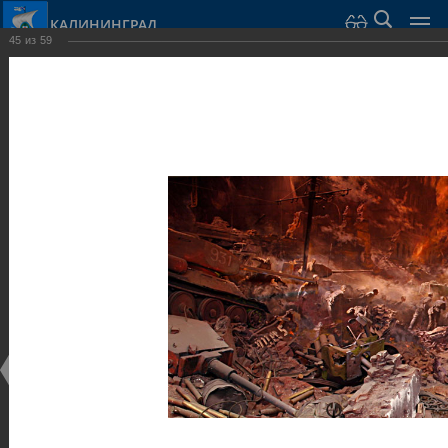
КАЛИНИНГРАД
45
из
59
Город Калининград
›
Город
›
Фотогалерея
›
Калининград
›
Музеи
Музеи
Музеи
25.02.2014