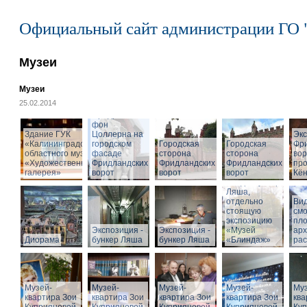
Официальный сайт администрации ГО 
Музеи
Музеи
25.02.2014
Cкульптура
Фридриха
фон
Здание ГУК
Цоллерна на
Эк
«Калининградского
городском
Городская
Городская
Фр
областного музея
фасаде
сторона
сторона
вор
«Художественная
Фридландских
Фридландских
Фридландских
про
галерея»
ворот
ворот
ворот
Кён
Вход в бункер
Ляша,
отдельно
Вид
стоящую
см
экспозицию
пл
Экспозиция -
Экспозиция -
«Музей
арх
Диорама
бункер Ляша
бункер Ляша
«Блиндаж»
рас
Музей-
Музей-
Музей-
Музей-
Муз
квартира Зои
квартира Зои
квартира Зои
квартира Зои
ква