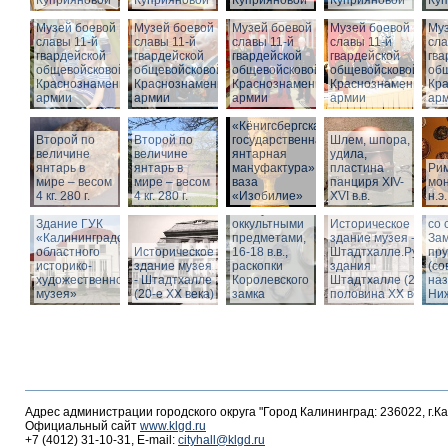
Куприяновой
Куприяновой
Куприяновой
Куприяновой
Ку
Музей боевой
Музей боевой
Музей боевой
Музей боевой
Муз
славы 11-й
славы 11-й
славы 11-й
славы 11-й
сла
гвардейской
гвардейской
гвардейской
гвардейской
гва
общевойсковой
общевойсковой
общевойсковой
общевойсковой
об
Краснознаменной
Краснознаменной
Краснознаменной
Краснознаменной
Кр
армии
армии
армии
армии
ар
«Кёнигсбергская
Второй по
Второй по
государственная
Шлем, шпора,
Ист
величине
величине
янтарная
удила,
зда
янтарь в
янтарь в
мануфактура» -
пластина
Ри
-
мире – весом
мире – весом
ваза
панциря XIV-
мон
Шт
4 кг. 280 г.
4 кг. 280 г.
«Изобилие»
XVI в.в.
н.э.
Вид
Шкатулка с
Шт
Здание ГУК
оккультными
Историческое
со 
«Калининградского
предметами,
здание музея -
Зам
областного
Историческое
16-18 в.в.,
Штадтхалле.Руины
пр
историко-
здание музея
раскопки
здания
(со
художественного
- Штадтхалле
Королевского
Штадтхалле (2-я
на
музея»
(20-е XX века)
замка
половина ХХ века)
Ниж
Адрес администрации городского округа "Город Калининград: 236022, г.К
Официальный сайт
www.klgd.ru
+7 (4012) 31-10-31, E-mail:
cityhall@klgd.ru