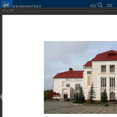
КАЛИНИНГРАД
42
из
59
Город Калининград
›
Город
›
Фотогалерея
›
Калининград
›
Музеи
Музеи
Музеи
25.02.2014