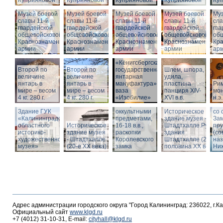
Куприяновой
Куприяновой
Куприяновой
Куприяновой
Ку
Музей боевой
Музей боевой
Музей боевой
Музей боевой
Муз
славы 11-й
славы 11-й
славы 11-й
славы 11-й
сла
гвардейской
гвардейской
гвардейской
гвардейской
гва
общевойсковой
общевойсковой
общевойсковой
общевойсковой
об
Краснознаменной
Краснознаменной
Краснознаменной
Краснознаменной
Кр
армии
армии
армии
армии
ар
«Кёнигсбергская
Второй по
Второй по
государственная
Шлем, шпора,
Ист
величине
величине
янтарная
удила,
зда
янтарь в
янтарь в
мануфактура» -
пластина
Ри
-
мире – весом
мире – весом
ваза
панциря XIV-
мон
Шт
4 кг. 280 г.
4 кг. 280 г.
«Изобилие»
XVI в.в.
н.э.
Вид
Шкатулка с
Шт
Здание ГУК
оккультными
Историческое
со 
«Калининградского
предметами,
здание музея -
Зам
областного
Историческое
16-18 в.в.,
Штадтхалле.Руины
пр
историко-
здание музея
раскопки
здания
(со
художественного
- Штадтхалле
Королевского
Штадтхалле (2-я
на
музея»
(20-е XX века)
замка
половина ХХ века)
Ниж
Адрес администрации городского округа "Город Калининград: 236022, г.К
Официальный сайт
www.klgd.ru
+7 (4012) 31-10-31, E-mail:
cityhall@klgd.ru