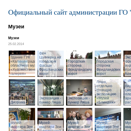
Официальный сайт администрации ГО 
Музеи
Музеи
25.02.2014
Cкульптура
Фридриха
фон
Здание ГУК
Цоллерна на
Эк
«Калининградского
городском
Городская
Городская
Фр
областного музея
фасаде
сторона
сторона
вор
«Художественная
Фридландских
Фридландских
Фридландских
про
галерея»
ворот
ворот
ворот
Кён
Вход в бункер
Ляша,
отдельно
Вид
стоящую
см
экспозицию
пл
Экспозиция -
Экспозиция -
«Музей
арх
Диорама
бункер Ляша
бункер Ляша
«Блиндаж»
рас
Музей-
Музей-
Музей-
Музей-
Муз
квартира Зои
квартира Зои
квартира Зои
квартира Зои
ква