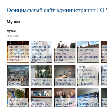
Официальный сайт администрации ГО 
Музеи
Музеи
25.02.2014
Cкульптура
Фридриха
фон
Здание ГУК
Цоллерна на
Эк
«Калининградского
городском
Городская
Городская
Фр
областного музея
фасаде
сторона
сторона
вор
«Художественная
Фридландских
Фридландских
Фридландских
про
галерея»
ворот
ворот
ворот
Кён
Вход в бункер
Ляша,
отдельно
Вид
стоящую
см
экспозицию
пл
Экспозиция -
Экспозиция -
«Музей
арх
Диорама
бункер Ляша
бункер Ляша
«Блиндаж»
рас
Музей-
Музей-
Музей-
Музей-
Муз
квартира Зои
квартира Зои
квартира Зои
квартира Зои
ква