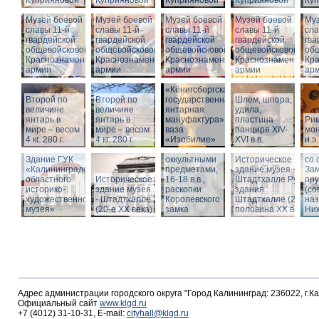
Куприяновой
Куприяновой
Куприяновой
Куприяновой
Ку
Музей боевой
Музей боевой
Музей боевой
Музей боевой
Муз
славы 11-й
славы 11-й
славы 11-й
славы 11-й
сла
гвардейской
гвардейской
гвардейской
гвардейской
гва
общевойсковой
общевойсковой
общевойсковой
общевойсковой
об
Краснознаменной
Краснознаменной
Краснознаменной
Краснознаменной
Кр
армии
армии
армии
армии
ар
«Кёнигсбергская
Второй по
Второй по
государственная
Шлем, шпора,
Ист
величине
величине
янтарная
удила,
зда
янтарь в
янтарь в
мануфактура» -
пластина
Ри
-
мире – весом
мире – весом
ваза
панциря XIV-
мон
Шт
4 кг. 280 г.
4 кг. 280 г.
«Изобилие»
XVI в.в.
н.э.
Вид
Шкатулка с
Шт
Здание ГУК
оккультными
Историческое
со 
«Калининградского
предметами,
здание музея -
Зам
областного
Историческое
16-18 в.в.,
Штадтхалле.Руины
пр
историко-
здание музея
раскопки
здания
(со
художественного
- Штадтхалле
Королевского
Штадтхалле (2-я
на
музея»
(20-е XX века)
замка
половина ХХ века)
Ниж
Адрес администрации городского округа "Город Калининград: 236022, г.К
Официальный сайт
www.klgd.ru
+7 (4012) 31-10-31, E-mail:
cityhall@klgd.ru