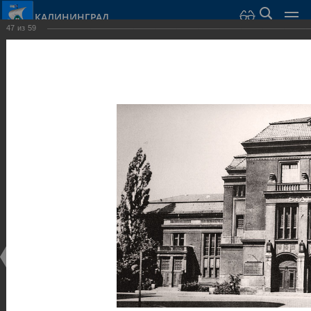
КАЛИНИНГРАД
47
из
59
Город Калининград
›
Город
›
Фотогалерея
›
Калининград
›
Музеи
Музеи
Музеи
25.02.2014