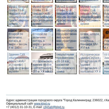
Куприяновой
Куприяновой
Куприяновой
Куприяновой
Ку
Музей боевой
Музей боевой
Музей боевой
Музей боевой
Муз
славы 11-й
славы 11-й
славы 11-й
славы 11-й
сла
гвардейской
гвардейской
гвардейской
гвардейской
гва
общевойсковой
общевойсковой
общевойсковой
общевойсковой
об
Краснознаменной
Краснознаменной
Краснознаменной
Краснознаменной
Кр
армии
армии
армии
армии
ар
«Кёнигсбергская
Второй по
Второй по
государственная
Шлем, шпора,
Ист
величине
величине
янтарная
удила,
зда
янтарь в
янтарь в
мануфактура» -
пластина
Ри
-
мире – весом
мире – весом
ваза
панциря XIV-
мон
Шт
4 кг. 280 г.
4 кг. 280 г.
«Изобилие»
XVI в.в.
н.э.
Вид
Шкатулка с
Шт
Здание ГУК
оккультными
Историческое
со 
«Калининградского
предметами,
здание музея -
Зам
областного
Историческое
16-18 в.в.,
Штадтхалле.Руины
пр
историко-
здание музея
раскопки
здания
(со
художественного
- Штадтхалле
Королевского
Штадтхалле (2-я
на
музея»
(20-е XX века)
замка
половина ХХ века)
Ниж
Адрес администрации городского округа "Город Калининград: 236022, г.К
Официальный сайт
www.klgd.ru
+7 (4012) 31-10-31, E-mail:
cityhall@klgd.ru