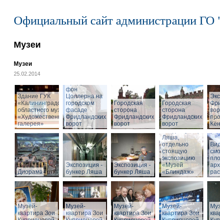
Официальный сайт администрации ГО 
Музеи
Музеи
25.02.2014
Cкульптура
Фридриха
фон
Здание ГУК
Цоллерна на
Эк
«Калининградского
городском
Городская
Городская
Фр
областного музея
фасаде
сторона
сторона
вор
«Художественная
Фридландских
Фридландских
Фридландских
про
галерея»
ворот
ворот
ворот
Кён
Вход в бункер
Ляша,
отдельно
Вид
стоящую
см
экспозицию
пл
Экспозиция -
Экспозиция -
«Музей
арх
Диорама
бункер Ляша
бункер Ляша
«Блиндаж»
рас
Музей-
Музей-
Музей-
Музей-
Муз
квартира Зои
квартира Зои
квартира Зои
квартира Зои
ква