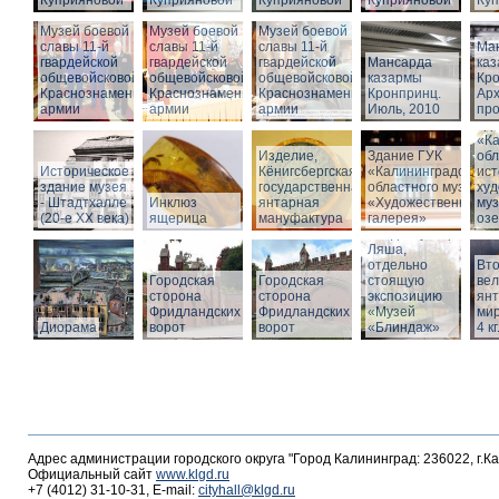
Куприяновой
Куприяновой
Куприяновой
Куприяновой
Ку
Музей боевой
Музей боевой
Музей боевой
славы 11-й
славы 11-й
славы 11-й
Ма
гвардейской
гвардейской
гвардейской
Мансарда
ка
общевойсковой
общевойсковой
общевойсковой
казармы
Кро
Краснознаменной
Краснознаменной
Краснознаменной
Кронпринц.
Ар
армии
армии
армии
Июль, 2010
про
Зд
«Ка
Изделие,
Здание ГУК
обл
Историческое
Кёнигсбергская
«Калининградского
ист
здание музея
государственная
областного музея
худ
- Штадтхалле
Инклюз
янтарная
«Художественная
муз
(20-е XX века)
ящерица
мануфактура
галерея»
оз
Вход в бункер
Ляша,
отдельно
Вто
Городская
Городская
стоящую
ве
сторона
сторона
экспозицию
янт
Фридландских
Фридландских
«Музей
мир
Диорама
ворот
ворот
«Блиндаж»
4 кг
Адрес администрации городского округа "Город Калининград: 236022, г.К
Официальный сайт
www.klgd.ru
+7 (4012) 31-10-31, E-mail:
cityhall@klgd.ru