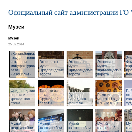
Официальный сайт администрации ГО 
Музеи
Музеи
25.02.2014
«Кёнигсбергская
государственная
Эк
янтарная
Экспонаты
Экспонат
Экспонат
Фр
мануфактура» -
музея
музея
музея
вор
ваза
Фридландские
Фридландские
Фридландские
про
«Изобилие»
ворота
ворота
ворота
Кён
Фридландские
Тарелки из
Раб
ворота и
янтаря из
Руины
Римские
ян
крепостная
Оружейной
Западного
монеты I в. до
со
стена
палаты
флигеля
н.э. - IV в. н.э.
худ
Музей-
Музей-
Музей-
Музей-
Муз
квартира Зои
квартира Зои
квартира Зои
квартира Зои
ква